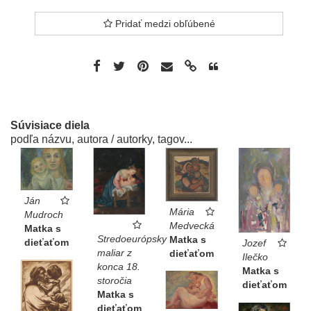
Pridať medzi obľúbené
Súvisiace diela
podľa názvu, autora / autorky, tagov...
Ján
Mária
Mudroch
Medvecká
Matka s
Stredoeurópsky
Matka s
dieťaťom
Jozef
maliar z
dieťaťom
Ilečko
konca 18.
Matka s
storočia
dieťaťom
Matka s
dieťaťom