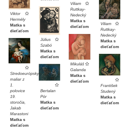
Viliam
Ruttkay-
Viktor
Nedecký
Hermély
Matka s
Viliam
Matka s
dieťaťom
Ruttkay-
dieťaťom
Nedecký
Július
Matka s
Szabó
dieťaťom
Matka s
dieťaťom
Mikuláš
Galanda
Stredoeurópsky
Matka s
maliar z
dieťaťom
1.
František
polovice
Bertalan
Studený
19.
Pór
Matka s
storočia,
Matka s
dieťaťom
Jakab
dieťaťom
Marastoni
Matka s
dieťaťom