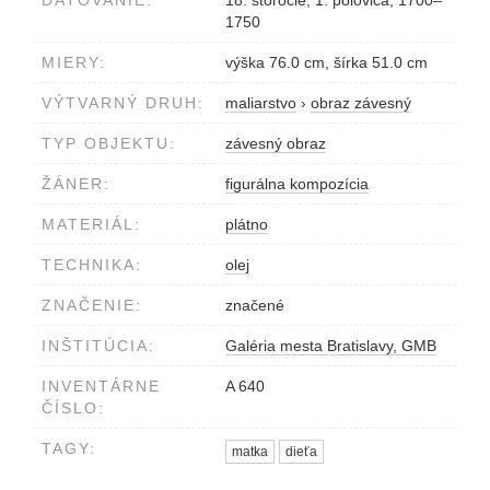
DATOVANIE:
18. storočie, 1. polovica, 1700–
1750
MIERY:
výška 76.0 cm, šírka 51.0 cm
VÝTVARNÝ DRUH:
maliarstvo
›
obraz závesný
TYP OBJEKTU:
závesný obraz
ŽÁNER:
figurálna kompozícia
MATERIÁL:
plátno
TECHNIKA:
olej
ZNAČENIE:
značené
INŠTITÚCIA:
Galéria mesta Bratislavy, GMB
INVENTÁRNE
A 640
ČÍSLO:
TAGY:
matka
dieťa