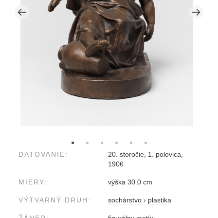
DATOVANIE:
20. storočie, 1. polovica,
1906
MIERY:
výška 30.0 cm
VÝTVARNÝ DRUH:
sochárstvo
›
plastika