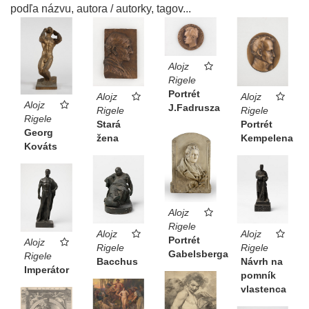
podľa názvu, autora / autorky, tagov...
Alojz
Rigele
Portrét
Alojz
Alojz
Alojz
J.Fadrusza
Rigele
Rigele
Rigele
Stará
Portrét
Georg
žena
Kempelena
Kováts
Alojz
Rigele
Alojz
Alojz
Portrét
Alojz
Rigele
Rigele
Gabelsberga
Rigele
Bacchus
Návrh na
Imperátor
pomník
vlastenca