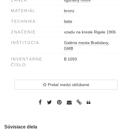
ŽÁNER:
figurálny motív
MATERIÁL:
bronz
TECHNIKA:
liatie
ZNAČENIE:
vzadu na kresle Rigele 1906
INŠTITÚCIA:
Galéria mesta Bratislavy,
GMB
INVENTÁRNE
B 1093
ČÍSLO:
Pridať medzi obľúbené
Súvisiace diela