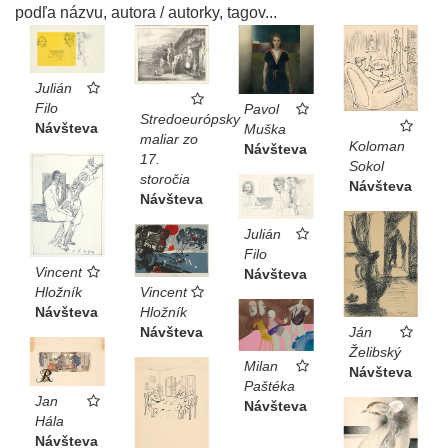
podľa názvu, autora / autorky, tagov...
Julián
Filo
Pavol
Stredoeurópsky
Návšteva
Muška
maliar zo
Koloman
Návšteva
17.
Sokol
storočia
Návšteva
Návšteva
Julián
Filo
Vincent
Návšteva
Vincent
Hložník
Hložník
Návšteva
Ján
Návšteva
Želibský
Milan
Návšteva
Paštéka
Jan
Návšteva
Hála
Návšteva