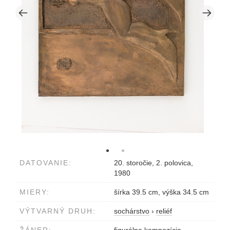
DATOVANIE:
20. storočie, 2. polovica,
1980
MIERY:
šírka 39.5 cm, výška 34.5 cm
VÝTVARNÝ DRUH:
sochárstvo
›
reliéf