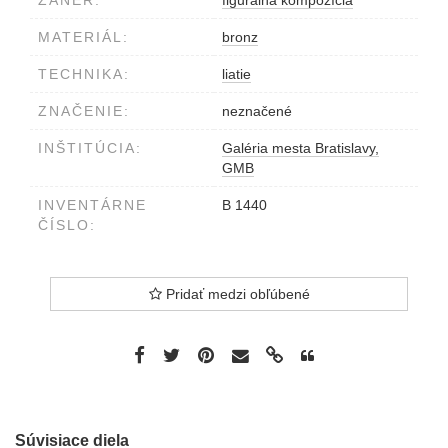
ŽÁNER:
figurálna kompozícia
MATERIÁL:
bronz
TECHNIKA:
liatie
ZNAČENIE:
neznačené
INŠTITÚCIA:
Galéria mesta Bratislavy,
GMB
INVENTÁRNE
B 1440
ČÍSLO:
Pridať medzi obľúbené
Súvisiace diela