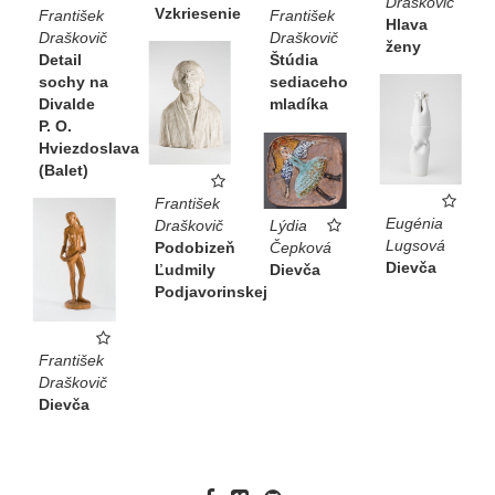
Draškovič
Vzkriesenie
František
František
Hlava
Draškovič
Draškovič
ženy
Detail
Štúdia
sochy na
sediaceho
Divalde
mladíka
P. O.
Hviezdoslava
(Balet)
František
Eugénia
Lýdia
Draškovič
Lugsová
Čepková
Podobizeň
Dievča
Dievča
Ľudmily
Podjavorinskej
František
Draškovič
Dievča