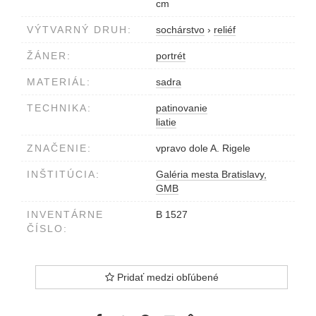
cm
VÝTVARNÝ DRUH:
sochárstvo
›
reliéf
ŽÁNER:
portrét
MATERIÁL:
sadra
TECHNIKA:
patinovanie
liatie
ZNAČENIE:
vpravo dole A. Rigele
INŠTITÚCIA:
Galéria mesta Bratislavy,
GMB
INVENTÁRNE
B 1527
ČÍSLO:
Pridať medzi obľúbené