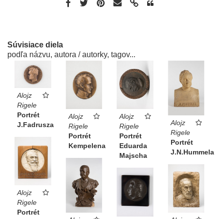
Súvisiace diela
podľa názvu, autora / autorky, tagov...
Alojz
Rigele
Portrét
Alojz
Alojz
Alojz
J.Fadrusza
Rigele
Rigele
Rigele
Portrét
Portrét
Portrét
Kempelena
Eduarda
J.N.Hummela
Majscha
Alojz
Rigele
Portrét