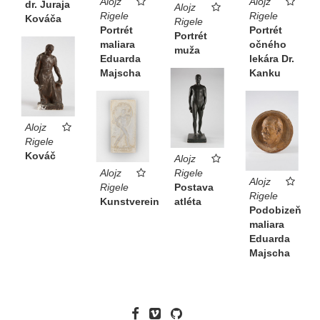
Alojz
Alojz
dr. Juraja
Alojz
Rigele
Rigele
Kováča
Rigele
Portrét
Portrét
Portrét
očného
maliara
muža
lekára Dr.
Eduarda
Kanku
Majscha
Alojz
Rigele
Kováč
Alojz
Alojz
Rigele
Alojz
Rigele
Postava
Rigele
Kunstverein
atléta
Podobizeň
maliara
Eduarda
Majscha