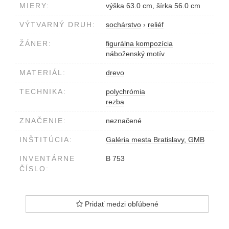
MIERY:
výška 63.0 cm, šírka 56.0 cm
VÝTVARNÝ DRUH:
sochárstvo
›
reliéf
ŽÁNER:
figurálna kompozícia
náboženský motív
MATERIÁL:
drevo
TECHNIKA:
polychrómia
rezba
ZNAČENIE:
neznačené
INŠTITÚCIA:
Galéria mesta Bratislavy, GMB
INVENTÁRNE
B 753
ČÍSLO:
Pridať medzi obľúbené