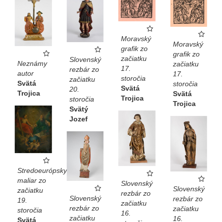
Moravský
Moravský
grafik zo
grafik zo
začiatku
Slovenský
Neznámy
začiatku
17.
rezbár zo
autor
17.
storočia
začiatku
Svätá
storočia
Svätá
20.
Trojica
Svätá
Trojica
storočia
Trojica
Svätý
Jozef
Stredoeurópsky
maliar zo
Slovenský
Slovenský
začiatku
rezbár zo
Slovenský
rezbár zo
19.
začiatku
rezbár zo
začiatku
storočia
16.
začiatku
16.
Svätá