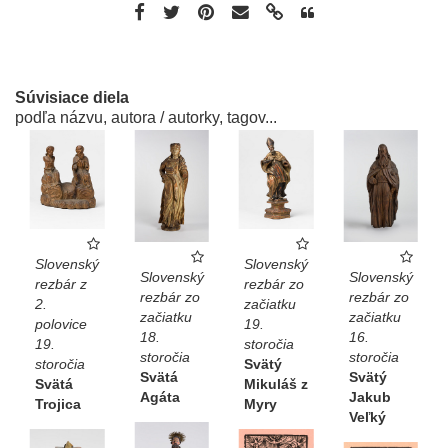
Súvisiace diela
podľa názvu, autora / autorky, tagov...
Slovenský
Slovenský
Slovenský
Slovenský
rezbár z
rezbár zo
rezbár zo
rezbár zo
2.
začiatku
začiatku
začiatku
polovice
19.
18.
16.
19.
storočia
storočia
storočia
storočia
Svätý
Svätá
Svätý
Svätá
Mikuláš z
Agáta
Jakub
Trojica
Myry
Veľký