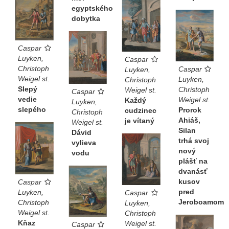
egyptského
dobytka
Caspar
Luyken,
Caspar
Christoph
Caspar
Luyken,
Weigel st.
Luyken,
Christoph
Slepý
Christoph
Weigel st.
Caspar
vedie
Weigel st.
Každý
Luyken,
slepého
Prorok
cudzinec
Christoph
Ahiáš,
je vítaný
Weigel st.
Silan
Dávid
trhá svoj
vylieva
nový
vodu
plášť na
dvanásť
kusov
Caspar
pred
Luyken,
Caspar
Jeroboamom
Christoph
Luyken,
Weigel st.
Christoph
Kňaz
Weigel st.
Caspar