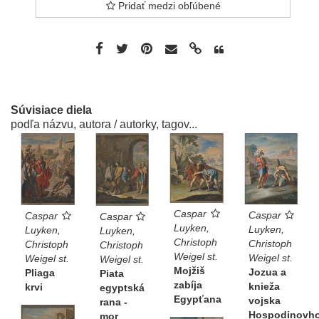
Pridať medzi obľúbené
Súvisiace diela
podľa názvu, autora / autorky, tagov...
Caspar
Caspar
Caspar
Caspar
Luyken,
Luyken,
Luyken,
Luyken,
Christoph
Christoph
Christoph
Christoph
Weigel st.
Weigel st.
Weigel st.
Weigel st.
Mojžiš
Jozua a
Pliaga
Piata
zabíja
knieža
krvi
egyptská
Egypťana
vojska
rana -
Hospodinovh
mor