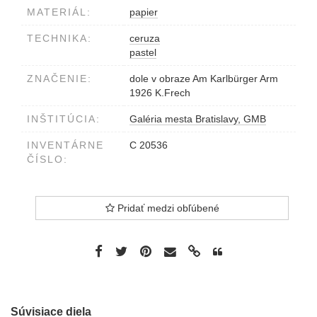
MATERIÁL:
papier
TECHNIKA:
ceruza
pastel
ZNAČENIE:
dole v obraze Am Karlbürger Arm
1926 K.Frech
INŠTITÚCIA:
Galéria mesta Bratislavy, GMB
INVENTÁRNE
C 20536
ČÍSLO:
Pridať medzi obľúbené
Súvisiace diela