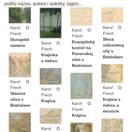
podľa názvu, autora / autorky, tagov...
Karol
Karol
Karol
Frech
Frech
Frech
Skica
Dunajské
Evanjelický
Karol
súkromnej
rameno
kostol na
Frech
vily v
Panenskej
Krajinka
Bratislave
ulici v
s riekou
Bratislave
Karol
Frech
Karol
Karol
Veterná
Frech
Frech
ulica v
Krajina s
Krajina
Karol
Bratislave
riekou a
Frech
mostom
Krajina
Karol