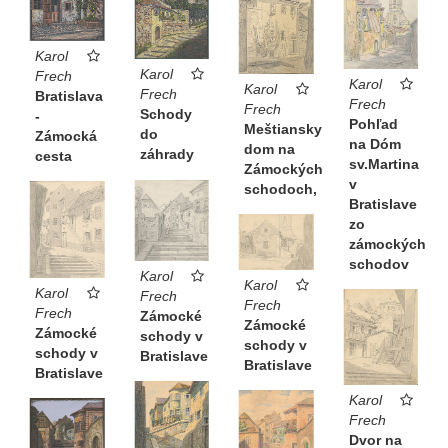
Karol
Karol
Frech
Karol
Karol
Frech
Bratislava
Frech
Frech
Schody
-
Pohľad
Meštiansky
do
Zámocká
na Dóm
dom na
záhrady
cesta
sv.Martina
Zámockých
v
schodoch,
Bratislave
zo
zámockých
schodov
Karol
Karol
Karol
Frech
Frech
Frech
Zámocké
Zámocké
Zámocké
schody v
schody v
schody v
Bratislave
Bratislave
Bratislave
Karol
Frech
Dvor na