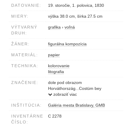
DATOVANIE:
19. storočie, 1. polovica, 1830
MIERY:
výška 38.0 cm, šírka 27.5 cm
VÝTVARNÝ
grafika
›
voľná
DRUH:
ŽÁNER:
figurálna kompozícia
MATERIÁL:
papier
TECHNIKA:
kolorovanie
litografia
ZNAČENIE:
dole pod obrazom
Horváthország...Costüm bey
Joh.Schönberg in Wien
zobraziť viac
INŠTITÚCIA:
Galéria mesta Bratislavy, GMB
INVENTÁRNE
C 2278
ČÍSLO: