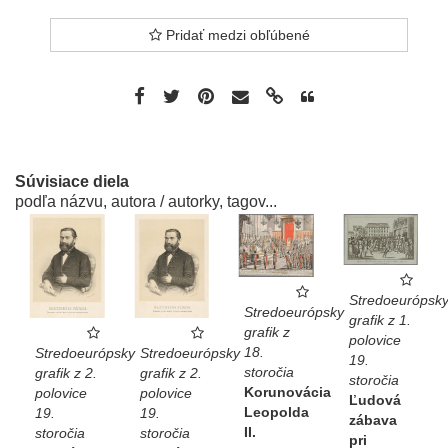
Pridať medzi obľúbené
Súvisiace diela
podľa názvu, autora / autorky, tagov...
Stredoeurópsk
Stredoeurópsky
grafik z 1.
grafik z
polovice
18.
Stredoeurópsky
Stredoeurópsky
19.
storočia
grafik z 2.
grafik z 2.
storočia
Korunovácia
polovice
polovice
Ľudová
Leopolda
19.
19.
zábava
II.
storočia
storočia
pri