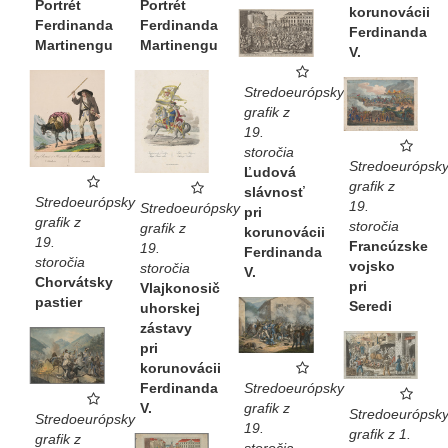
Portrét
Portrét
korunovácii
Ferdinanda
Ferdinanda
Ferdinanda
Martinengu
Martinengu
V.
Stredoeurópsky
grafik z
19.
storočia
Stredoeurópsk
Ľudová
grafik z
slávnosť
Stredoeurópsky
19.
Stredoeurópsky
pri
grafik z
storočia
grafik z
korunovácii
19.
Francúzske
19.
Ferdinanda
storočia
vojsko
storočia
V.
Chorvátsky
pri
Vlajkonosič
pastier
Seredi
uhorskej
zástavy
pri
korunovácii
Stredoeurópsky
Ferdinanda
grafik z
V.
Stredoeurópsk
Stredoeurópsky
19.
grafik z 1.
grafik z