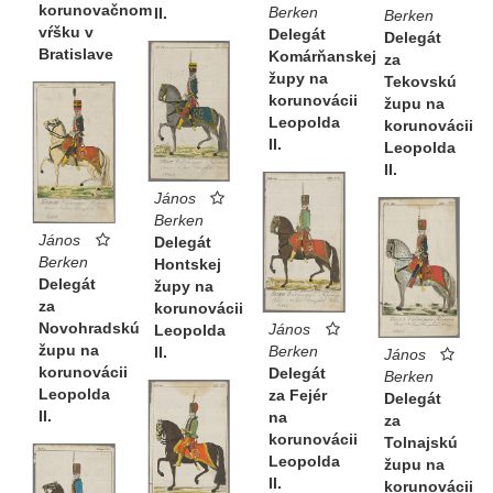
korunovačnom
Berken
II.
Berken
vŕšku v
Delegát
Delegát
Bratislave
Komárňanskej
za
župy na
Tekovskú
korunovácii
župu na
Leopolda
korunovácii
II.
Leopolda
II.
János
Berken
János
Delegát
Berken
Hontskej
Delegát
župy na
za
korunovácii
Novohradskú
János
Leopolda
župu na
Berken
II.
János
korunovácii
Delegát
Berken
Leopolda
za Fejér
Delegát
II.
na
za
korunovácii
Tolnajskú
Leopolda
župu na
II.
korunovácii