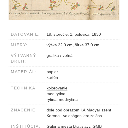
DATOVANIE:
19. storočie, 1. polovica, 1830
MIERY:
výška 22.0 cm, šírka 37.0 cm
VÝTVARNÝ
grafika
›
voľná
DRUH:
MATERIÁL:
papier
kartón
TECHNIKA:
kolorovanie
medirytina
rytina, medirytina
ZNAČENIE:
dole pod obrazom I.A.Magyar szent
Korona...valoságos lerajzolása.
INŠTITÚCIA:
Galéria mesta Bratislavy, GMB