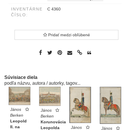
INVENTÁRNE
C 4360
ČÍSLO:
Pridať medzi obľúbené
Súvisiace diela
podľa názvu, autora / autorky, tagov...
János
János
Berken
Berken
Leopold
Korunovácia
II. na
János
Leopolda
János