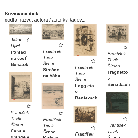
Súvisiace diela
podľa názvu, autora / autorky, tagov...
Jakob
Hyrtl
František
Pohľad
František
Tavík
na časť
Tavík
Šimon
Benátok
Šimon
František
Strečno
Traghetto
Tavík
na Váhu
v
Šimon
Benátkach
Loggieta
v
Benátkach
František
Tavík
František
Šimon
František
Tavík
Canale
Tavík
Šimon
František
grande v
Šimon