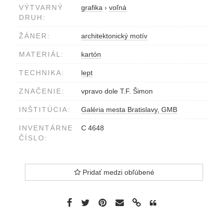
VÝTVARNÝ
grafika
›
voľná
DRUH:
ŽÁNER:
architektonický motív
MATERIÁL:
kartón
TECHNIKA:
lept
ZNAČENIE:
vpravo dole T.F. Šimon
INŠTITÚCIA:
Galéria mesta Bratislavy, GMB
INVENTÁRNE
C 4648
ČÍSLO:
Pridať medzi obľúbené