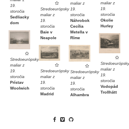
maliar z
maliar z
19.
19.
19.
Stredoeurópsky
storočia
storočia
storočia
maliar z
Sedliacky
Okolie
Náhrobok
19.
dom
Hurley
Cecília
storočia
Metella v
Baie v
Ríme
Neapole
Stredoeurópsky
Stredoeurópsk
maliar z
maliar z
Stredoeurópsky
19.
Stredoeurópsky
19.
maliar z
storočia
maliar z
storočia
19.
Prístav
19.
Vodopád
storočia
Woolwich
storočia
Trollhätt
Madrid
Alhambra