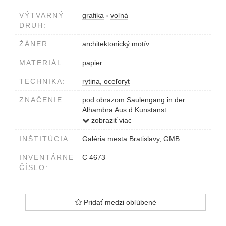
VÝTVARNÝ
grafika
›
voľná
DRUH:
ŽÁNER:
architektonický motív
MATERIÁL:
papier
TECHNIKA:
rytina, oceľoryt
ZNAČENIE:
pod obrazom Saulengang in der
Alhambra Aus d.Kunstanst
d.Bibliogr.Inst. in Hildbh. Eigenthum
zobraziť viac
d.Verleger
INŠTITÚCIA:
Galéria mesta Bratislavy, GMB
neznačené
INVENTÁRNE
C 4673
ČÍSLO:
Pridať medzi obľúbené