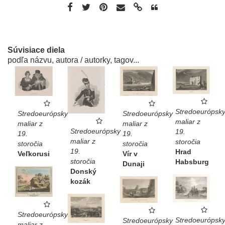
Súvisiace diela
podľa názvu, autora / autorky, tagov...
Stredoeurópsk
Stredoeurópsky
Stredoeurópsky
maliar z
maliar z
maliar z
Stredoeurópsky
19.
19.
19.
maliar z
storočia
storočia
storočia
19.
Hrad
Veľkorusi
Vír v
storočia
Habsburg
Dunaji
Donský
kozák
Stredoeurópsky
Stredoeurópsk
Stredoeurópsky
maliar z