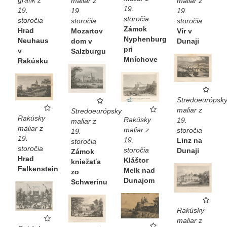
maliar z
maliar z
19.
19.
19.
19.
storočia
storočia
storočia
storočia
Zámok
Hrad
Mozartov
Vír v
Nyphenburg
Neuhaus
dom v
Dunaji
pri
v
Salzburgu
Mníchove
Rakúsku
Stredoeurópsk
maliar z
Stredoeurópsky
Rakúsky
Rakúsky
19.
maliar z
maliar z
maliar z
storočia
19.
19.
19.
Linz na
storočia
storočia
storočia
Dunaji
Zámok
Hrad
Kláštor
kniežaťa
Falkenstein
Melk nad
zo
Dunajom
Schwerinu
Rakúsky
maliar z