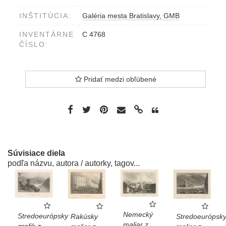
INŠTITÚCIA:
Galéria mesta Bratislavy, GMB
INVENTÁRNE
C 4768
ČÍSLO:
Pridať medzi obľúbené
Súvisiace diela
podľa názvu, autora / autorky, tagov...
Nemecký
Stredoeurópsky
Rakúsky
Stredoeurópsk
maliar z
grafik z