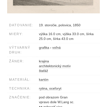
DATOVANIE:
19. storočie, polovica, 1850
MIERY:
výška 16.0 cm, výška 33.0 cm, šírka
25.0 cm, šírka 43.0 cm
VÝTVARNÝ
grafika
›
voľná
DRUH:
ŽÁNER:
krajina
architektonický motív
štafáž
MATERIÁL:
kartón
TECHNIKA:
rytina, oceľoryt
ZNAČENIE:
pod obrazom Gran
vpravo dole W.Lang sc.
vľavo dole R.Alt pinx
zobraziť viac