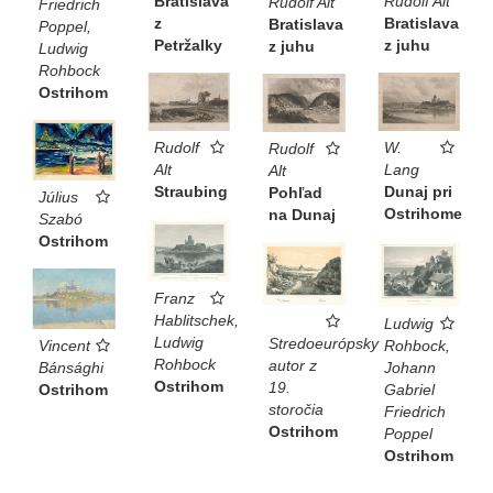
Bratislava
Rudolf Alt
Rudolf Alt
Friedrich
z
Bratislava
Bratislava
Poppel,
Petržalky
z juhu
z juhu
Ludwig
Rohbock
Ostrihom
Rudolf
W.
Rudolf
Alt
Lang
Alt
Straubing
Dunaj pri
Pohľad
Július
Ostrihome
na Dunaj
Szabó
Ostrihom
Franz
Hablitschek,
Ludwig
Ludwig
Stredoeurópsky
Rohbock,
Vincent
Rohbock
autor z
Johann
Bánsághi
Ostrihom
19.
Gabriel
Ostrihom
storočia
Friedrich
Ostrihom
Poppel
Ostrihom