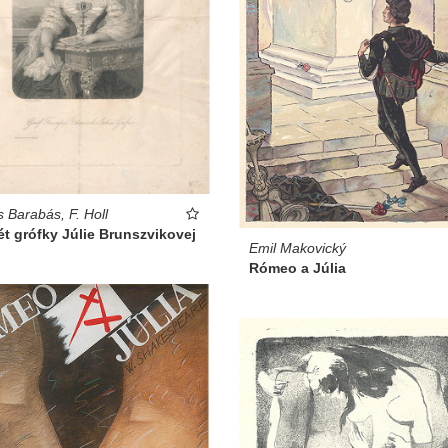
s Barabás, F. Holl
ét grófky Júlie Brunszvikovej
Emil Makovický
Rómeo a Júlia