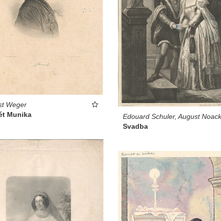
st Weger
ét Munika
Edouard Schuler, August Noac
Svadba