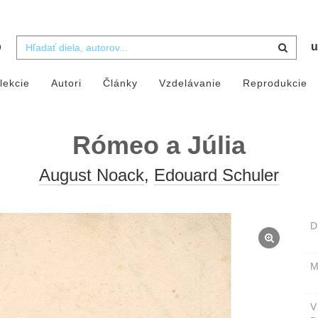
b
u
lekcie
Autori
Články
Vzdelávanie
Reprodukcie
Rómeo a Júlia
August Noack
,
Edouard Schuler
D
M