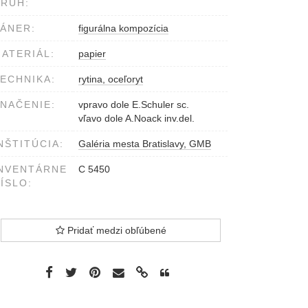
RUH:
ÁNER:
figurálna kompozícia
ATERIÁL:
papier
ECHNIKA:
rytina, oceľoryt
NAČENIE:
vpravo dole E.Schuler sc.
vľavo dole A.Noack inv.del.
NŠTITÚCIA:
Galéria mesta Bratislavy, GMB
NVENTÁRNE
C 5450
ÍSLO:
Pridať medzi obľúbené