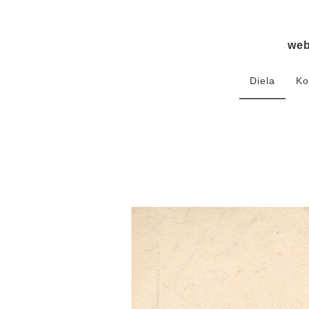
we
Diela
Ko