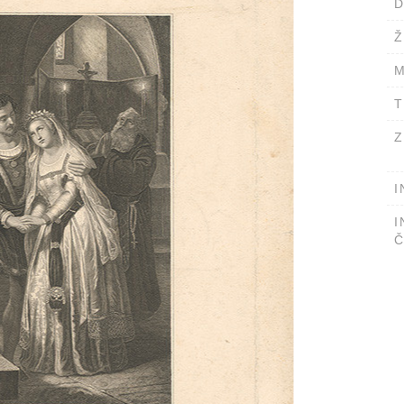
D
Ž
M
T
Z
I
I
Č