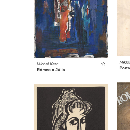
Mikló
Michal Kern
Portr
Rómeo a Júlia