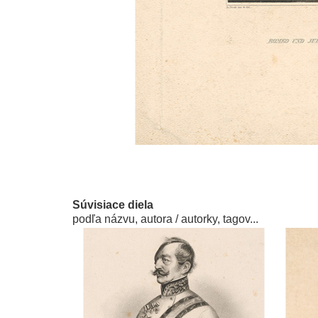
Súvisiace diela
podľa názvu, autora / autorky, tagov...