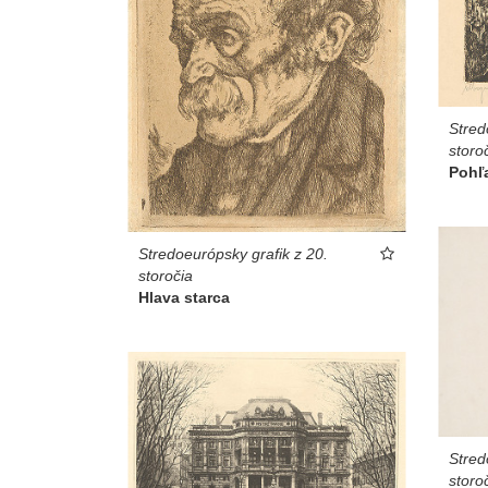
Stred
storo
Pohľ
Stredoeurópsky grafik z 20.
storočia
Hlava starca
Stred
storo