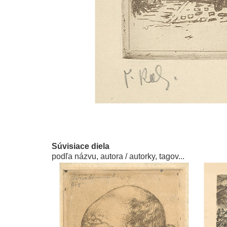
Súvisiace diela
podľa názvu, autora / autorky, tagov...