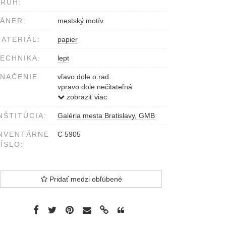
RUH:
ÁNER:
mestský motív
ATERIÁL:
papier
ECHNIKA:
lept
NAČENIE:
vľavo dole o.rad.
vpravo dole nečitateľná
signatúra
zobraziť viac
NŠTITÚCIA:
Galéria mesta Bratislavy, GMB
NVENTÁRNE
C 5905
ÍSLO:
Pridať medzi obľúbené