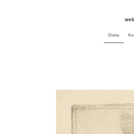
we
Diela
Ko