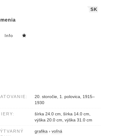
SK
menia
Info
ATOVANIE:
20. storočie, 1. polovica, 1915–
1930
IERY:
šírka 24.0 cm, šírka 14.0 cm,
výška 20.0 cm, výška 31.0 cm
VÝTVARNÝ
grafika
›
voľná