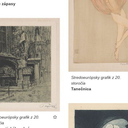
e zápasy
Stredoeurópsky grafik z 20.
storočia
Tanečnica
oeurópsky grafik z 20.
čia