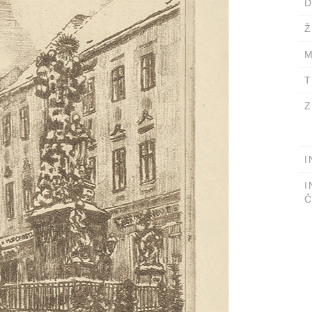
D
Ž
M
T
Z
I
I
Č