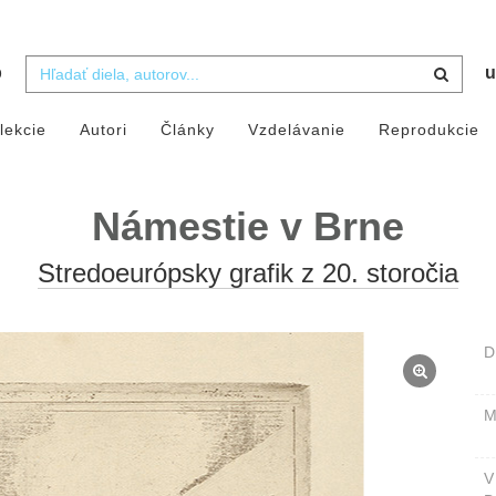
b
u
lekcie
Autori
Články
Vzdelávanie
Reprodukcie
Námestie v Brne
Stredoeurópsky grafik z 20. storočia
D
M