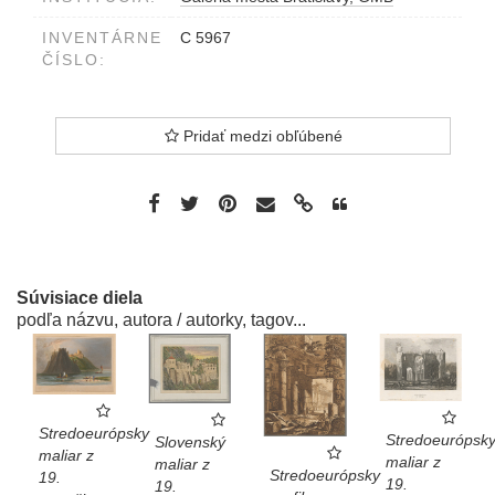
INVENTÁRNE
C 5967
ČÍSLO:
Pridať medzi obľúbené
Súvisiace diela
podľa názvu, autora / autorky, tagov...
Stredoeurópsky
Stredoeurópsk
Slovenský
maliar z
maliar z
maliar z
Stredoeurópsky
19.
19.
19.