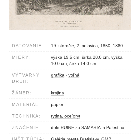
DATOVANIE:
19. storočie, 2. polovica, 1850–1860
MIERY:
výška 19.5 cm, šírka 28.0 cm, výška
10.0 cm, šírka 14.0 cm
VÝTVARNÝ
grafika
›
voľná
DRUH:
ŽÁNER:
krajina
MATERIÁL:
papier
TECHNIKA:
rytina, oceľoryt
ZNAČENIE:
dole RUINE zu SAMARIA in Palestina
INŠTITÚCIA:
Galéria mesta Bratislavy, GMB