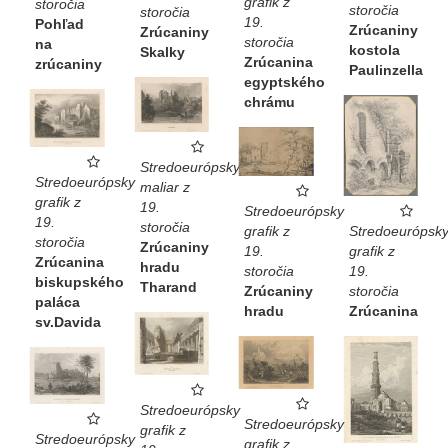
grafik z
storočia
storočia
storočia
19.
Pohľad
Zrúcaniny
Zrúcaniny
storočia
na
kostola
Skalky
Zrúcanina
zrúcaniny
Paulinzella
egyptského
chrámu
Stredoeurópsky
Stredoeurópsky
maliar z
grafik z
19.
Stredoeurópsky
19.
storočia
Stredoeurópsk
grafik z
storočia
Zrúcaniny
grafik z
19.
Zrúcanina
hradu
19.
storočia
biskupského
Tharand
storočia
Zrúcaniny
paláca
Zrúcanina
hradu
sv.Davida
Stredoeurópsky
Stredoeurópsky
grafik z
Stredoeurópsky
grafik z