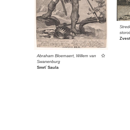
Stred
storo
Zves
Abraham Bloemaert, Willem van
Swanenburg
Smrť Saula