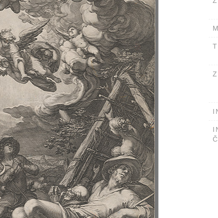
Ž
M
T
Z
I
I
Č