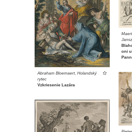
Maer
Jansz
Blaho
oni u
Panne
Abraham Bloemaert, Holandský
rytec
Vzkriesenie Lazára
Piete