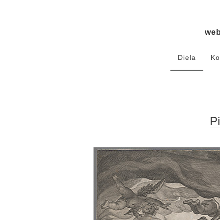
we
Diela
Ko
P