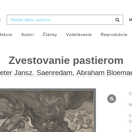
b
u
lekcie
Autori
Články
Vzdelávanie
Reprodukcie
Zvestovanie pastierom
ieter Jansz. Saenredam
,
Abraham Bloemae
D
M
D