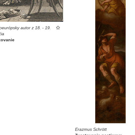
oeurópsky autor z 18. - 19.
čia
tovanie
Erazmus Schrött