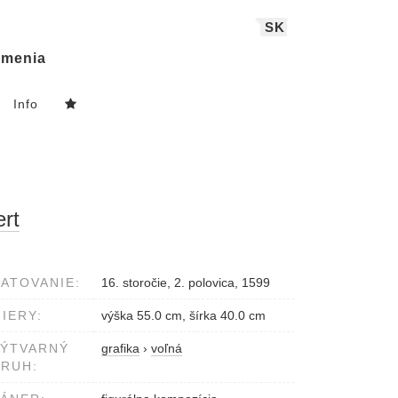
SK
menia
Info
rt
ATOVANIE:
16. storočie, 2. polovica, 1599
IERY:
výška 55.0 cm, šírka 40.0 cm
VÝTVARNÝ
grafika
›
voľná
RUH: