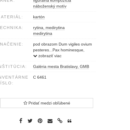
ÁNER:
figurálna kompozícia
náboženský motív
ATERIÁL:
kartón
ECHNIKA:
rytina, medirytina
medirytina
NAČENIE:
pod obrazom Dum vigiles ovium
pesteres...Pax hominesque,
quibus est syneam oduntas.
zobraziť viac
dole pod textom Abrahamus
NŠTITÚCIA:
Galéria mesta Bratislavy, GMB
Bloemaert inv.I.Saenredam
sculp. ..A o 1599
NVENTÁRNE
C 6461
ÍSLO:
Pridať medzi obľúbené