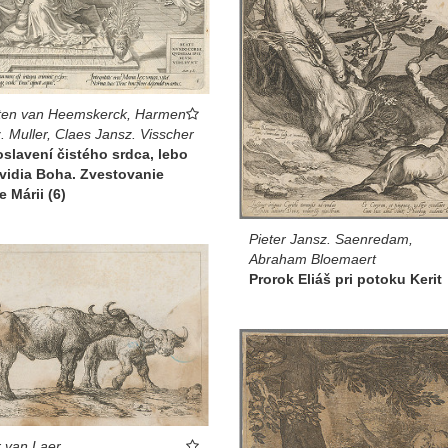
ten van Heemskerck, Harmen
. Muller, Claes Jansz. Visscher
slavení čistého srdca, lebo
vidia Boha. Zvestovanie
 Márii (6)
Pieter Jansz. Saenredam,
Abraham Bloemaert
Prorok Eliáš pri potoku Kerit
r van Laer