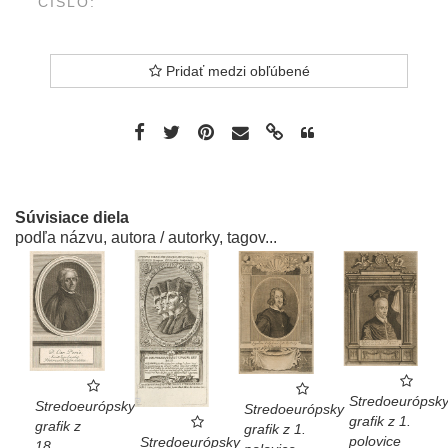
ČÍSLO:
Pridať medzi obľúbené
Súvisiace diela
podľa názvu, autora / autorky, tagov...
Stredoeurópsk
Stredoeurópsky
Stredoeurópsky
grafik z 1.
grafik z
grafik z 1.
polovice
Stredoeurópsky
18.