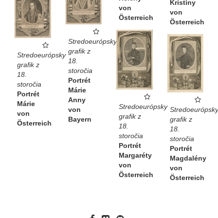
Kristíny
von
von
Österreich
Österreich
Stredoeurópsky
grafik z
Stredoeurópsky
18.
grafik z
storočia
18.
Portrét
storočia
Márie
Portrét
Anny
Márie
Stredoeurópsky
Stredoeurópsk
von
von
grafik z
grafik z
Bayern
Österreich
18.
18.
storočia
storočia
Portrét
Portrét
Margaréty
Magdalény
von
von
Österreich
Österreich