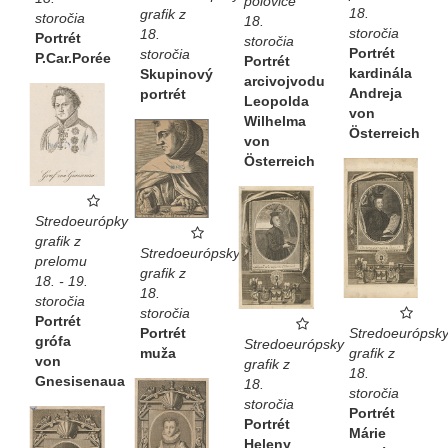
polovice
18.
grafik z
storočia
18.
storočia
18.
Portrét
storočia
Portrét
storočia
P.Car.Porée
Portrét
kardinála
Skupinový
arcivojvodu
Andreja
portrét
Leopolda
von
Wilhelma
Österreich
von
Österreich
Stredoeurópky
grafik z
Stredoeurópsky
prelomu
grafik z
18. - 19.
18.
storočia
storočia
Portrét
Stredoeurópsk
Portrét
grófa
Stredoeurópsky
grafik z
muža
von
grafik z
18.
Gnesisenaua
18.
storočia
storočia
Portrét
Portrét
Márie
Heleny