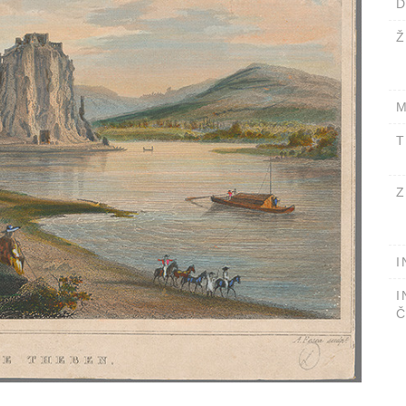
D
Ž
M
T
Z
I
I
Č