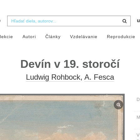
b
u
lekcie
Autori
Články
Vzdelávanie
Reprodukcie
Devín v 19. storočí
Ludwig Rohbock
,
A. Fesca
D
M