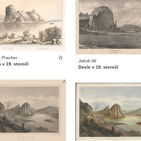
 Pracher
Jakob Alt
 v 19. storočí
Devín v 19. storočí