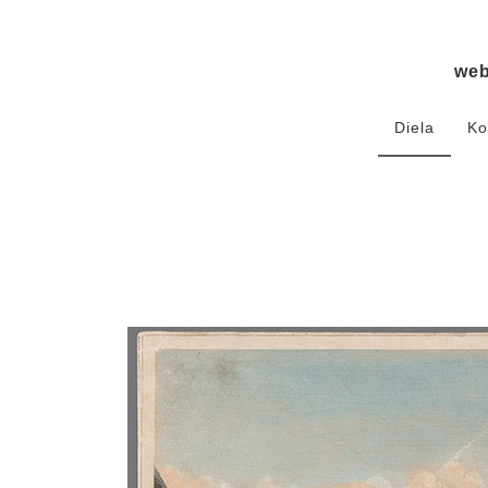
we
Diela
Ko