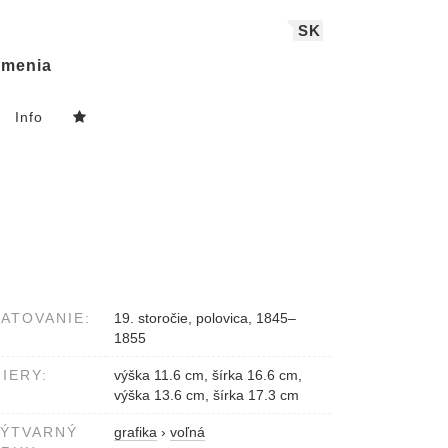
SK
menia
Info
ATOVANIE:
19. storočie, polovica, 1845–
1855
IERY:
výška 11.6 cm, šírka 16.6 cm,
výška 13.6 cm, šírka 17.3 cm
VÝTVARNÝ
grafika
›
voľná