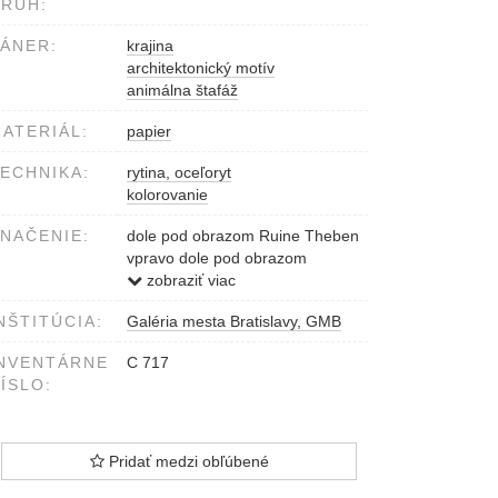
RUH:
ÁNER:
krajina
architektonický motív
animálna štafáž
ATERIÁL:
papier
ECHNIKA:
rytina, oceľoryt
kolorovanie
NAČENIE:
dole pod obrazom Ruine Theben
vpravo dole pod obrazom
A.Fesca sculpss
zobraziť viac
vľavo dole pod obrazom
NŠTITÚCIA:
Galéria mesta Bratislavy, GMB
L.Rohbock del.
NVENTÁRNE
C 717
ÍSLO:
Pridať medzi obľúbené