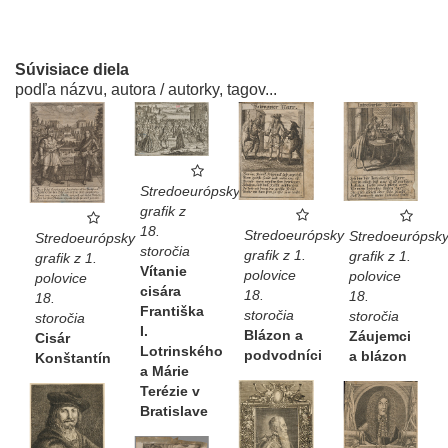
Súvisiace diela
podľa názvu, autora / autorky, tagov...
Stredoeurópsky
grafik z
18.
Stredoeurópsky
Stredoeurópsk
Stredoeurópsky
storočia
grafik z 1.
grafik z 1.
grafik z 1.
Vítanie
polovice
polovice
polovice
cisára
18.
18.
18.
Františka
storočia
storočia
storočia
I.
Blázon a
Záujemci
Cisár
Lotrinského
podvodníci
a blázon
Konštantín
a Márie
Terézie v
Bratislave