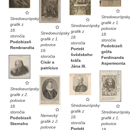
Stredoeurópsk
Stredoeurópsky
grafik z 1.
grafik z
Stredoeurópsky
polovice
18.
grafik z
Stredoeurópsky
18.
storočia
18.
grafik z 1.
storočia
Podobizeň
storočia
polovice
Podobizeň
Rembrandta
Portrét
19.
grófa
švédskeho
storočia
Ferdinanda
kráľa
Cisár a
Aspermonta
Jána III.
patrícius
Stredoeurópsky
grafik z 2.
polovice
Stredoeurópsky
18.
grafik z
Stredoeurópsk
storočia
Nemecký
18.
grafik z 1.
Podobizeň
grafik z 2.
storočia
polovice
Sterneho
polovice
Portrét
18.