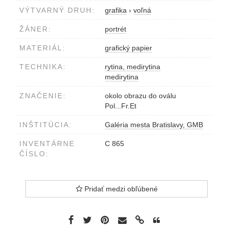
VÝTVARNÝ DRUH:
grafika
›
voľná
ŽÁNER:
portrét
MATERIÁL:
grafický papier
TECHNIKA:
rytina, medirytina
medirytina
ZNAČENIE:
okolo obrazu do oválu
Pol...Fr.Et
INŠTITÚCIA:
Galéria mesta Bratislavy, GMB
INVENTÁRNE
C 865
ČÍSLO:
Pridať medzi obľúbené