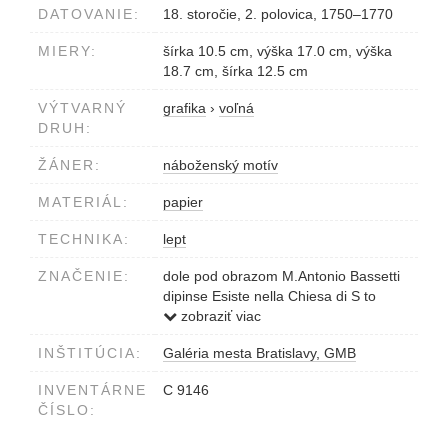
DATOVANIE:
18. storočie, 2. polovica, 1750–1770
MIERY:
šírka 10.5 cm, výška 17.0 cm, výška
18.7 cm, šírka 12.5 cm
VÝTVARNÝ
grafika
›
voľná
DRUH:
ŽÁNER:
náboženský motív
MATERIÁL:
papier
TECHNIKA:
lept
ZNAČENIE:
dole pod obrazom M.Antonio Bassetti
dipinse Esiste nella Chiesa di S to
Stefano in Verona
zobraziť viac
vpravo dole G.Zancon dis.c.inc.
INŠTITÚCIA:
Galéria mesta Bratislavy, GMB
INVENTÁRNE
C 9146
ČÍSLO: