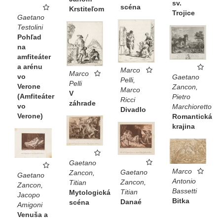
sv.
scéna
Krstiteľom
Trojice
Gaetano
Testolini
Pohľad
na
amfiteáter
a arénu
Marco
Marco
vo
Gaetano
Pelli,
Pelli
Verone
Zancon,
Marco
V
(Amfiteáter
Pietro
Ricci
záhrade
vo
Marchioretto
Divadlo
Verone)
Romantická
krajina
Gaetano
Marco
Gaetano
Zancon,
Gaetano
Antonio
Zancon,
Titian
Zancon,
Bassetti
Titian
Mytologická
Jacopo
Bitka
Danaé
scéna
Amigoni
Venuša a