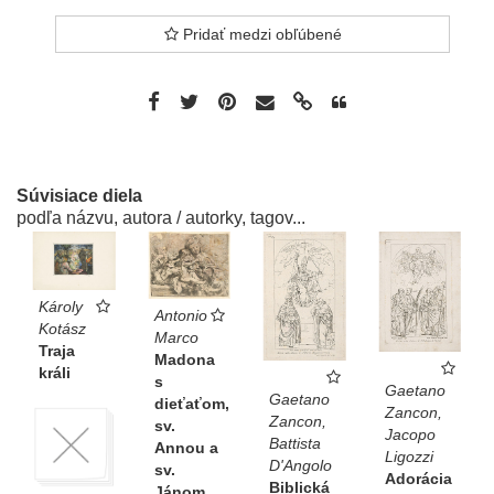
Pridať medzi obľúbené
Súvisiace diela
podľa názvu, autora / autorky, tagov...
Károly
Antonio
Kotász
Marco
Traja
Madona
králi
s
Gaetano
Gaetano
dieťaťom,
Zancon,
Zancon,
sv.
Jacopo
Battista
Annou a
Ligozzi
D'Angolo
sv.
Adorácia
Biblická
Jánom