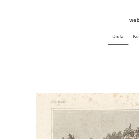
we
Diela
Ko