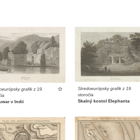
Stredoeurópsky grafik z 19.
oeurópsky grafik z 19.
storočia
čia
Skalný kostol Elephanta
war v Indii