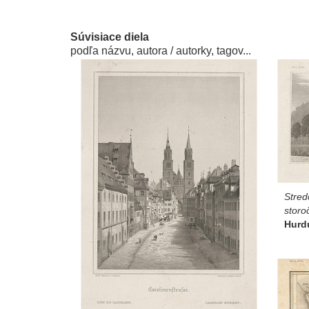
Súvisiace diela
podľa názvu, autora / autorky, tagov...
Stred
storo
Hurdu