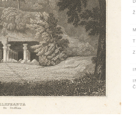
D
Ž
M
T
Z
I
I
Č