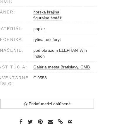
RUH:
ÁNER:
horská krajina
figurálna štafáž
ATERIÁL:
papier
ECHNIKA:
rytina, oceľoryt
NAČENIE:
pod obrazom ELEPHANTA in
Indion
NŠTITÚCIA:
Galéria mesta Bratislavy, GMB
NVENTÁRNE
C 9558
ÍSLO:
Pridať medzi obľúbené