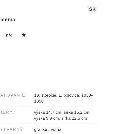
SK
menia
Info
ATOVANIE:
19. storočie, 1. polovica, 1830–
1850
IERY:
výška 14.7 cm, šírka 15.2 cm,
výška 9.9 cm, šírka 22.5 cm
VÝTVARNÝ
grafika
›
voľná