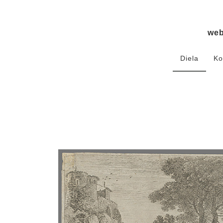
we
Diela
Ko