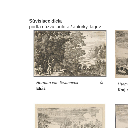
Súvisiace diela
podľa názvu, autora / autorky, tagov...
Herman van Swanevelt
Herm
Eliáš
Kraji