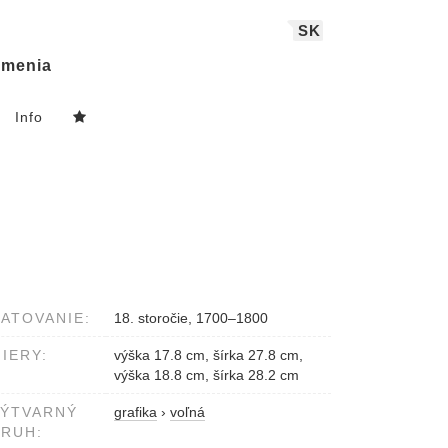
SK
menia
Info
ATOVANIE:
18. storočie, 1700–1800
IERY:
výška 17.8 cm, šírka 27.8 cm,
výška 18.8 cm, šírka 28.2 cm
VÝTVARNÝ
grafika
›
voľná
RUH: