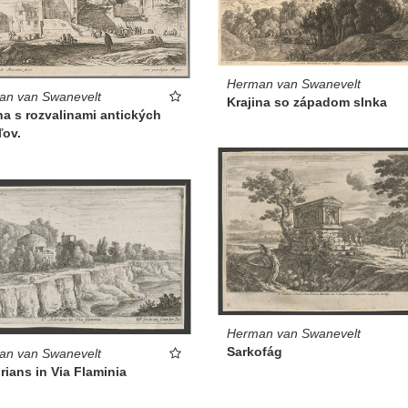
Herman van Swanevelt
an van Swanevelt
Krajina so západom slnka
na s rozvalinami antických
ľov.
Herman van Swanevelt
Sarkofág
an van Swanevelt
rians in Via Flaminia