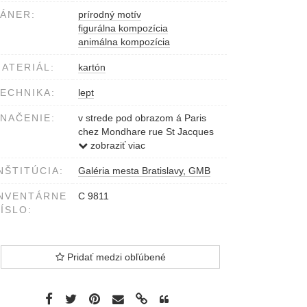
ÁNER:
prírodný motív
figurálna kompozícia
animálna kompozícia
ATERIÁL:
kartón
ECHNIKA:
lept
NAČENIE:
v strede pod obrazom á Paris
chez Mondhare rue St Jacques
vľavo pod obrazom Herman van
zobraziť viac
Suanenvelt Inventor fecit
NŠTITÚCIA:
Galéria mesta Bratislavy, GMB
vpravo pod obrazom cum
privilegio Regis
NVENTÁRNE
C 9811
ÍSLO:
Pridať medzi obľúbené