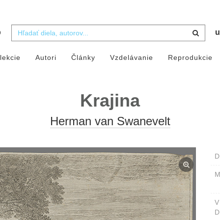
b
u
lekcie
Autori
Články
Vzdelávanie
Reprodukcie
Krajina
Herman van Swanevelt
D
M
D