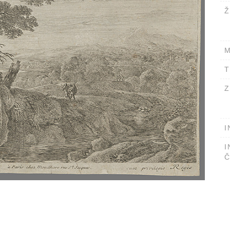
Ž
M
T
Z
I
I
Č