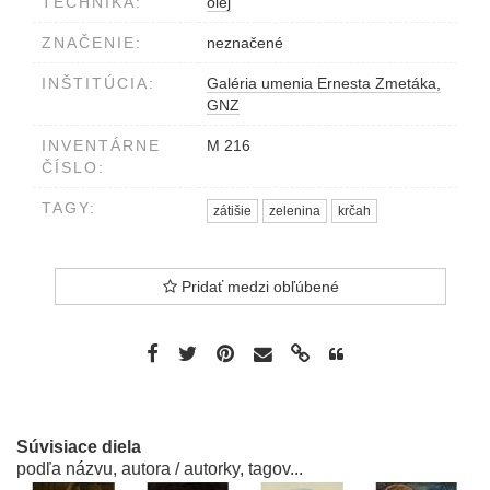
TECHNIKA:
olej
ZNAČENIE:
neznačené
INŠTITÚCIA:
Galéria umenia Ernesta Zmetáka,
GNZ
INVENTÁRNE
M 216
ČÍSLO:
TAGY:
zátišie
zelenina
krčah
Pridať medzi obľúbené
Súvisiace diela
podľa názvu, autora / autorky, tagov...