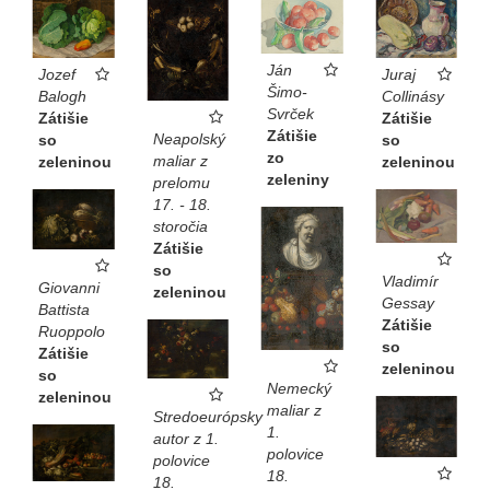
Ján
Juraj
Jozef
Šimo-
Collinásy
Balogh
Svrček
Zátišie
Zátišie
Zátišie
Neapolský
so
so
zo
maliar z
zeleninou
zeleninou
zeleniny
prelomu
17. - 18.
storočia
Zátišie
so
Vladimír
Giovanni
zeleninou
Gessay
Battista
Zátišie
Ruoppolo
so
Zátišie
zeleninou
so
Nemecký
zeleninou
maliar z
Stredoeurópsky
1.
autor z 1.
polovice
polovice
18.
18.