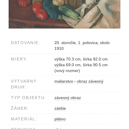
DATOVANIE:
20. storočie, 1. polovica, okolo
1910
MIERY:
výška 70.3 cm, šírka 92.0 cm
výška 69.0 cm, šírka 90.5 cm
(nový rozmer)
VÝTVARNÝ
maliarstvo
›
obraz závesný
DRUH:
TYP OBJEKTU:
závesný obraz
ŽÁNER:
zátišie
MATERIÁL:
plátno