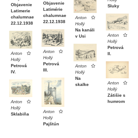
Objavenie
Objavenie
Sluky
Latimérie
Latimerie
chalumnae
chalumnae
Anton
22.12.1938
22.12.1938
Hollý
Na kanáli
Anton
v Usi
Hollý
Petrová
Anton
Anton
II.
Hollý
Hollý
Petrová
Petrová
Anton
III.
IV.
Hollý
Na
Anton
skalke
Hollý
Zátišie s
humrom
Anton
Hollý
Anton
Sklabiňa
Hollý
Pajštún