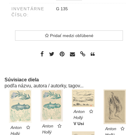
INVENTÁRNE
G 135
ČÍSLO:
Pridať medzi obľúbené
Súvisiace diela
podľa názvu, autora / autorky, tagov...
Anton
Hollý
V Usi
Anton
Anton
Anton
Hollý
Hollý
Hollý