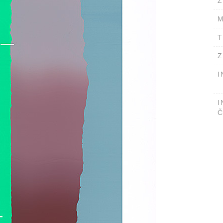
Ž
M
T
Z
I
I
Č