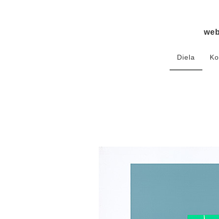
we
Diela
Ko