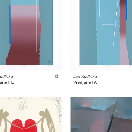
udlička
Ján Kudlička
rie III.,
Predjarie IV.