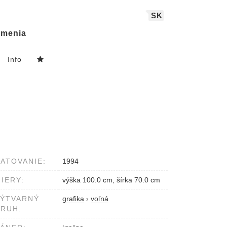
SK
menia
Info
ATOVANIE:
1994
IERY:
výška 100.0 cm, šírka 70.0 cm
VÝTVARNÝ
grafika
›
voľná
RUH: