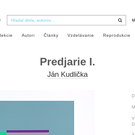
b
u
lekcie
Autori
Články
Vzdelávanie
Reprodukcie
Predjarie I.
Ján Kudlička
D
M
D