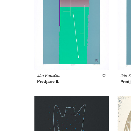
Ján Kudlička
Ján K
Predjarie II.
Predja