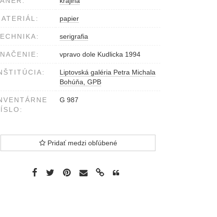
ÁNER:
krajina
ATERIÁL:
papier
ECHNIKA:
serigrafia
NAČENIE:
vpravo dole Kudlicka 1994
NŠTITÚCIA:
Liptovská galéria Petra Michala
Bohúňa, GPB
NVENTÁRNE
G 987
ÍSLO:
Pridať medzi obľúbené