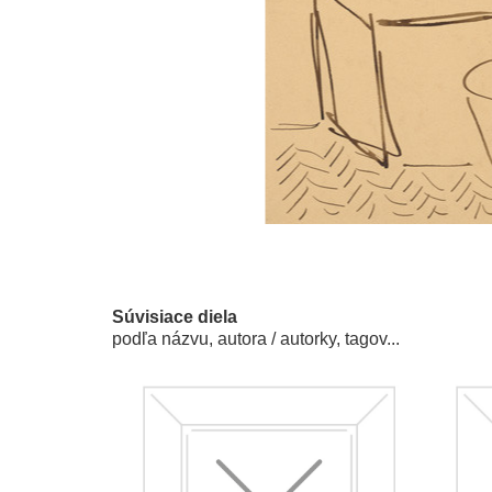
Súvisiace diela
podľa názvu, autora / autorky, tagov...