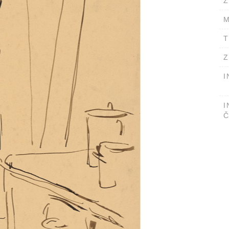
Ž
M
T
Z
I
I
Č