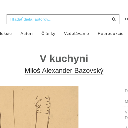
b
u
lekcie
Autori
Články
Vzdelávanie
Reprodukcie
V kuchyni
Miloš Alexander Bazovský
D
M
D