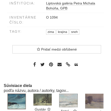
INŠTITÚCIA:
Liptovská galéria Petra Michala
Bohúňa, GPB
INVENTÁRNE
O 1094
ČÍSLO:
TAGY:
zima
krajina
sneh
Pridať medzi obľúbené
Súvisiace diela
podľa názvu, autora / autorky, tagov...
Gustáv