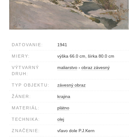
DATOVANIE:
1941
MIERY:
výška 66.0 cm, šírka 80.0 cm
VÝTVARNÝ
maliarstvo
›
obraz závesný
DRUH:
TYP OBJEKTU:
závesný obraz
ŽÁNER:
krajina
MATERIÁL:
plátno
TECHNIKA:
olej
ZNAČENIE:
vľavo dole P.J.Kern