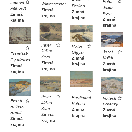
Antal
Peter
Ľudovít
Wintersteiner
Berkes
Július
Pitthordt
Zimná
Zimná
Kern
Zimná
krajina
krajina
Zimná
krajina
krajina
Peter
Viktor
Július
Jozef
Olgyai
František
Kern
Kollár
Zimná
Gyurkovits
Zimná
Zimná
krajina
Zimná
krajina
krajina
krajina
Peter
Ferdinand
Vojtech
Elemír
Július
Katona
Borecký
Halász-
Kern
Zimná
Zimná
Hradil
Zimná
krajina
krajina
Zimná
krajina
krajina