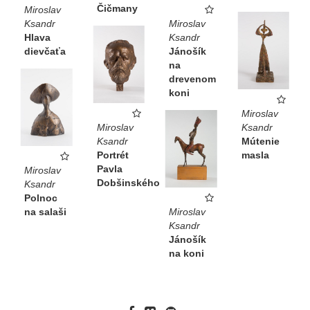
Čičmany
Miroslav
Ksandr
Miroslav
Hlava
Ksandr
dievčaťa
Jánošík
na
drevenom
koni
Miroslav
Miroslav
Ksandr
Ksandr
Mútenie
Portrét
masla
Pavla
Miroslav
Dobšinského
Ksandr
Polnoc
na salaši
Miroslav
Ksandr
Jánošík
na koni