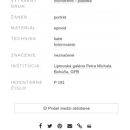
VÝTVARNÝ
sochárstvo
›
plastika
DRUH:
ŽÁNER:
portrét
MATERIÁL:
epoxid
TECHNIKA:
liatie
kolorovanie
ZNAČENIE:
neznačené
INŠTITÚCIA:
Liptovská galéria Petra Michala
Bohúňa, GPB
INVENTÁRNE
P 181
ČÍSLO:
Pridať medzi obľúbené