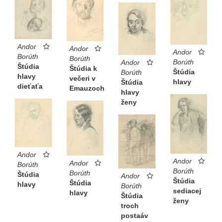
Andor
Andor
Andor
Borúth
Borúth
Borúth
Andor
Štúdia
Štúdia k
Štúdia
Borúth
hlavy
večeri v
hlavy
Štúdia
dieťaťa
Emauzoch
hlavy
ženy
Andor
Andor
Andor
Borúth
Borúth
Borúth
Štúdia
Andor
Štúdia
Štúdia
hlavy
Borúth
sediacej
hlavy
Štúdia
ženy
troch
postaáv