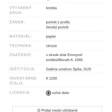
VÝTVARNÝ
kresba
DRUH:
ŽÁNER:
portrét z profilu
ženský portrét
MATERIÁL:
papier
TECHNIKA:
ceruza
ZNAČENIE:
v strede dole Emmynel
emlékül/Boruth A. 1946
INŠTITÚCIA:
Galéria umelcov Spiša, GUS
INVENTÁRNE
K 1100
ČÍSLO:
LICENCIA:
voľné dielo
Pridať medzi obľúbené