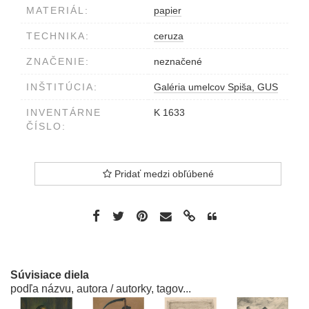
MATERIÁL:
papier
TECHNIKA:
ceruza
ZNAČENIE:
neznačené
INŠTITÚCIA:
Galéria umelcov Spiša, GUS
INVENTÁRNE
K 1633
ČÍSLO:
Pridať medzi obľúbené
Súvisiace diela
podľa názvu, autora / autorky, tagov...