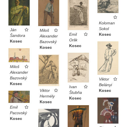
Koloman
Sokol
Ján
Miloš
Emil
Kosec
Šandora
Alexander
Orlik
Kosec
Bazovský
Kosec
Kosec
Miloš
Alexander
Bazovský
Viktor
Kosec
Belányi
Ivan
Viktor
Kosec
Štubňa
Hermély
Kosec
Kosec
Emil
Pacovský
Kosec