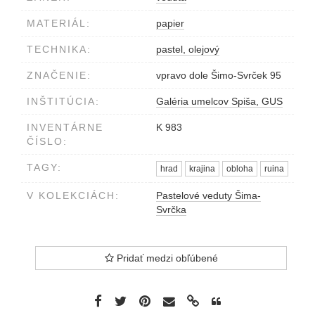
MATERIÁL:
papier
TECHNIKA:
pastel, olejový
ZNAČENIE:
vpravo dole Šimo-Svrček 95
INŠTITÚCIA:
Galéria umelcov Spiša, GUS
INVENTÁRNE
K 983
ČÍSLO:
TAGY:
hrad
krajina
obloha
ruina
V KOLEKCIÁCH:
Pastelové veduty Šima-
Svrčka
Pridať medzi obľúbené