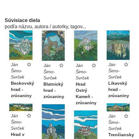
Súvisiace diela
podľa názvu, autora / autorky, tagov...
Ján
Ján
Ján
Ján
Šimo-
Šimo-
Šimo-
Šimo-
Svrček
Svrček
Svrček
Svrček
Beckovský
Likavský
Hrad
Blatnický
hrad -
hrad -
Ostrý
hrad -
zrúcaniny
zrúcaniny
Kameň -
zrúcaniny
zrúcaniny
Ján
Ján
Šimo-
Šimo-
Svrček
Svrček
Hrad v
Trenčiansky