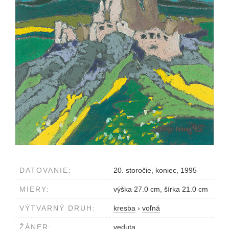
DATOVANIE:
20. storočie, koniec, 1995
MIERY:
výška 27.0 cm, šírka 21.0 cm
VÝTVARNÝ DRUH:
kresba
›
voľná
ŽÁNER:
veduta