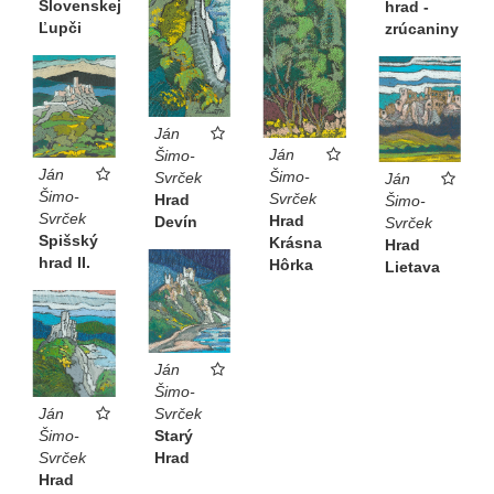
Slovenskej
hrad -
Ľupči
zrúcaniny
Ján
Ján
Šimo-
Ján
Šimo-
Svrček
Ján
Šimo-
Svrček
Hrad
Šimo-
Svrček
Hrad
Devín
Svrček
Spišský
Krásna
Hrad
hrad II.
Hôrka
Lietava
Ján
Šimo-
Ján
Svrček
Šimo-
Starý
Svrček
Hrad
Hrad