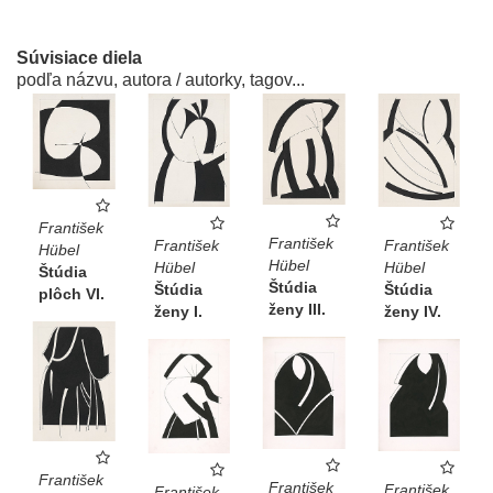
Súvisiace diela
podľa názvu, autora / autorky, tagov...
František
František
František
František
Hübel
Hübel
Hübel
Hübel
Štúdia
Štúdia
Štúdia
Štúdia
plôch VI.
ženy III.
ženy IV.
ženy I.
František
František
František
František