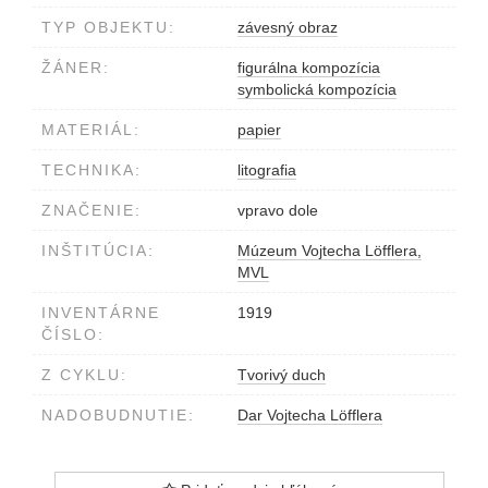
TYP OBJEKTU:
závesný obraz
ŽÁNER:
figurálna kompozícia
symbolická kompozícia
MATERIÁL:
papier
TECHNIKA:
litografia
ZNAČENIE:
vpravo dole
INŠTITÚCIA:
Múzeum Vojtecha Löfflera,
MVL
INVENTÁRNE
1919
ČÍSLO:
Z CYKLU:
Tvorivý duch
NADOBUDNUTIE:
Dar Vojtecha Löfflera