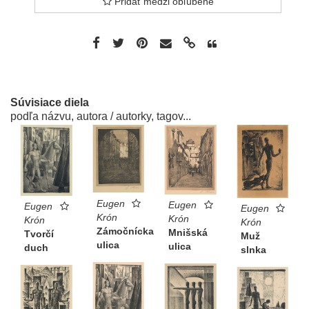
Pridať medzi obľúbené
Súvisiace diela
podľa názvu, autora / autorky, tagov...
Eugen
Eugen
Eugen
Eugen
Krón
Krón
Krón
Krón
Zámočnícka
Mnišská
Tvorčí
Muž
ulica
ulica
duch
slnka