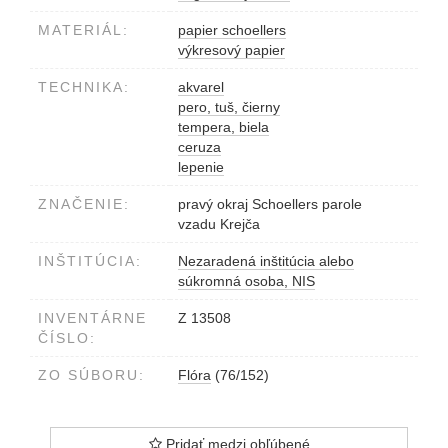
MATERIÁL:
papier schoellers
výkresový papier
TECHNIKA:
akvarel
pero, tuš, čierny
tempera, biela
ceruza
lepenie
ZNAČENIE:
pravý okraj Schoellers parole
vzadu Krejča
INŠTITÚCIA:
Nezaradená inštitúcia alebo
súkromná osoba, NIS
INVENTÁRNE
Z 13508
ČÍSLO:
ZO SÚBORU:
Flóra
(76/152)
Pridať medzi obľúbené