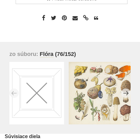
zo súboru:
Flóra
(76/152)
Súvisiace diela