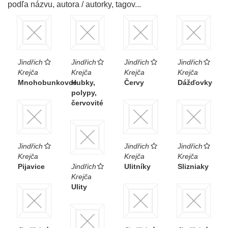
podľa názvu, autora / autorky, tagov...
Jindřich
Jindřich
Jindřich
Jindřich
Krejča
Krejča
Krejča
Krejča
Mnohobunkovce
Hubky,
Červy
Dážďovky
polypy,
červovité
Jindřich
Jindřich
Jindřich
Krejča
Krejča
Krejča
Pijavice
Jindřich
Ulitníky
Slizniaky
Krejča
Ulity