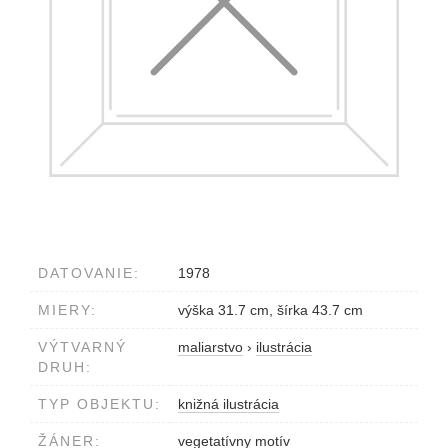
DATOVANIE:
1978
MIERY:
výška 31.7 cm, šírka 43.7 cm
VÝTVARNÝ
maliarstvo
›
ilustrácia
DRUH:
TYP OBJEKTU:
knižná ilustrácia
ŽÁNER:
vegetatívny motív