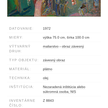
DATOVANIE:
1972
MIERY:
výška 75.0 cm, šírka 100.0 cm
VÝTVARNÝ
maliarstvo
›
obraz závesný
DRUH:
TYP OBJEKTU:
závesný obraz
MATERIÁL:
plátno
TECHNIKA:
olej
INŠTITÚCIA:
Nezaradená inštitúcia alebo
súkromná osoba, NIS
INVENTÁRNE
Z 8843
ČÍSLO: