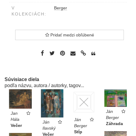
V
Berger
KOLEKCIÁCH:
Pridať medzi obľúbené
Súvisiace diela
podľa názvu, autora / autorky, tagov...
Ján
Jan
Berger
Hála
Ján
Ján
Záhrada
Večer
Berger
Ilavský
Stĺp
Večer