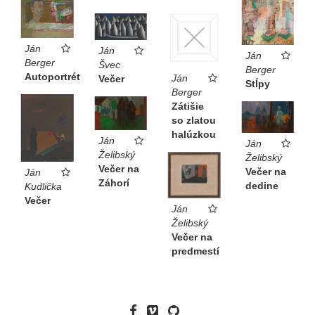
Ján
Ján
Ján
Berger
Švec
Berger
Autoportrét
Ján
Večer
Stĺpy
Berger
Zátišie
so zlatou
halúzkou
Ján
Ján
Želibský
Želibský
Večer na
Večer na
Ján
Záhorí
dedine
Kudlička
Večer
Ján
Želibský
Večer na
predmestí