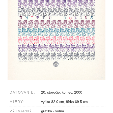
DATOVANIE:
20. storočie, koniec, 2000
MIERY:
výška 82.0 cm, šírka 69.5 cm
VÝTVARNÝ
grafika
›
voľná