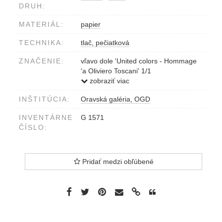
DRUH:
MATERIÁL:
papier
TECHNIKA:
tlač, pečiatková
ZNAČENIE:
vľavo dole 'United colors - Hommage
'a Oliviero Toscani' 1/1
vpravo dole M. Sokol 2000
zobraziť viac
INŠTITÚCIA:
Oravská galéria, OGD
INVENTÁRNE
G 1571
ČÍSLO:
Pridať medzi obľúbené