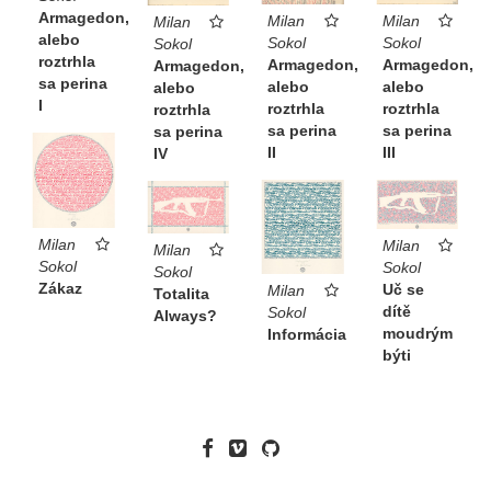
Armagedon,
Milan
Milan
Milan
alebo
Sokol
Sokol
Sokol
roztrhla
Armagedon,
Armagedon,
Armagedon,
sa perina
alebo
alebo
alebo
I
roztrhla
roztrhla
roztrhla
sa perina
sa perina
sa perina
II
III
IV
Milan
Milan
Milan
Sokol
Sokol
Sokol
Zákaz
Uč se
Milan
Totalita
dítě
Sokol
Always?
moudrým
Informácia
býti