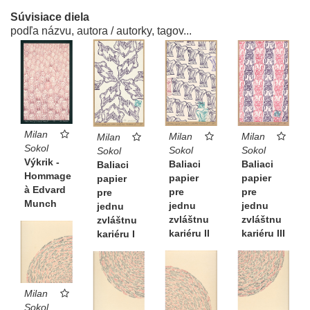
Súvisiace diela
podľa názvu, autora / autorky, tagov...
Milan
Milan
Milan
Milan
Sokol
Sokol
Sokol
Sokol
Výkrik -
Baliaci
Baliaci
Baliaci
Hommage
papier
papier
papier
à Edvard
pre
pre
pre
Munch
jednu
jednu
jednu
zvláštnu
zvláštnu
zvláštnu
kariéru II
kariéru III
kariéru I
Milan
Sokol