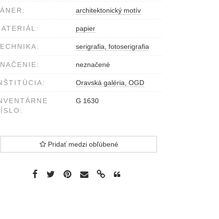
ÁNER:
architektonický motív
ATERIÁL:
papier
ECHNIKA:
serigrafia, fotoserigrafia
NAČENIE:
neznačené
NŠTITÚCIA:
Oravská galéria, OGD
NVENTÁRNE
G 1630
ÍSLO:
Pridať medzi obľúbené