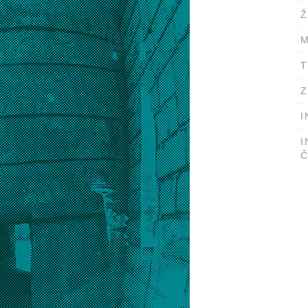
Ž
M
T
Z
I
I
Č