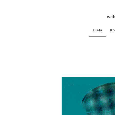
we
Diela
Ko