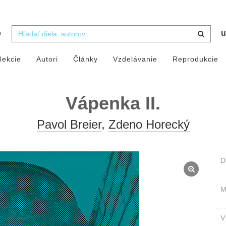
b
u
lekcie
Autori
Články
Vzdelávanie
Reprodukcie
Vápenka II.
Pavol Breier
,
Zdeno Horecký
D
M
V