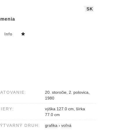
SK
menia
Info
ATOVANIE:
20. storočie, 2. polovica,
1980
IERY:
výška 127.0 cm, šírka
77.0 cm
ÝTVARNÝ DRUH:
grafika
›
voľná