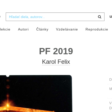
b
u
lekcie
Autori
Články
Vzdelávanie
Reprodukcie
PF 2019
Karol Felix
D
M
D