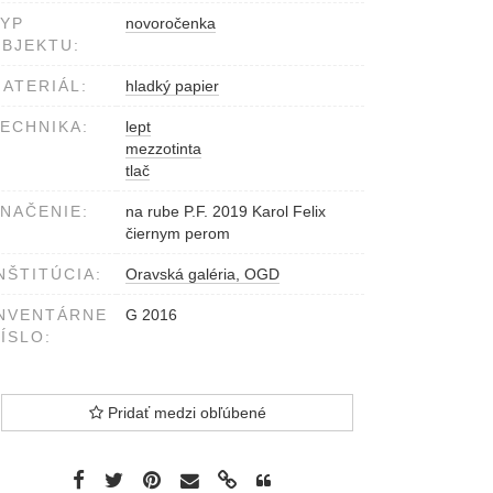
YP
novoročenka
BJEKTU:
ATERIÁL:
hladký papier
ECHNIKA:
lept
mezzotinta
tlač
NAČENIE:
na rube P.F. 2019 Karol Felix
čiernym perom
NŠTITÚCIA:
Oravská galéria, OGD
NVENTÁRNE
G 2016
ÍSLO:
Pridať medzi obľúbené