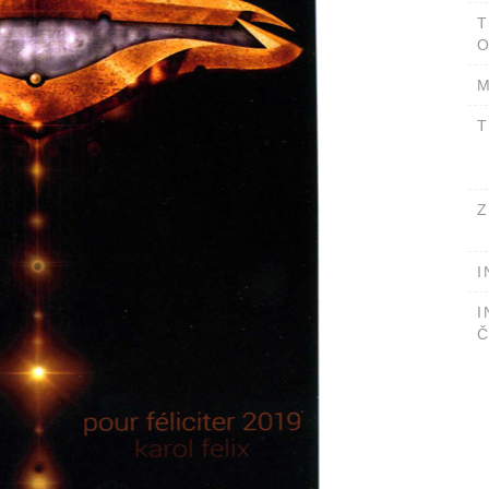
T
O
M
T
Z
I
I
Č