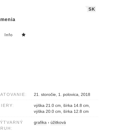
SK
menia
Info
ATOVANIE:
21. storočie, 1. polovica, 2018
IERY:
výška 21.0 cm, šírka 14.8 cm,
výška 20.0 cm, šírka 12.8 cm
VÝTVARNÝ
grafika
›
úžitková
RUH: