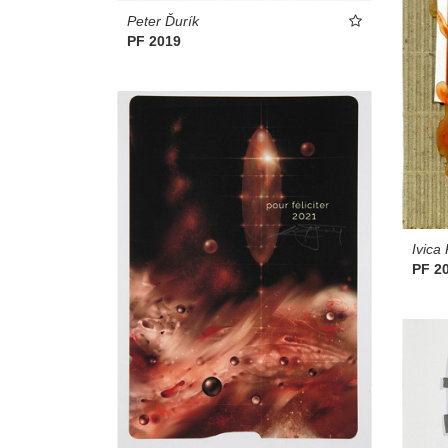
Peter Ďurík
PF 2019
Ivica
PF 2