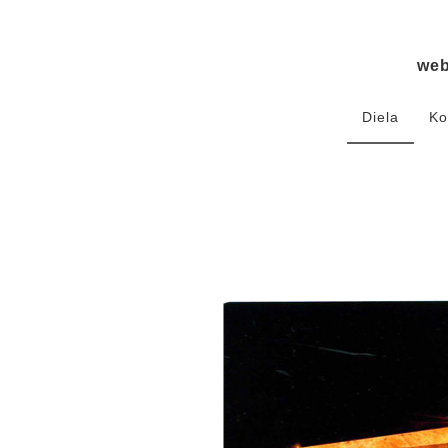
we
Diela
Ko