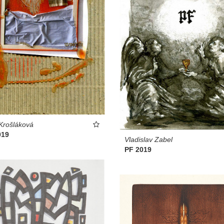
 Krošláková
019
Vladislav Zabel
PF 2019