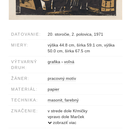
DATOVANIE:
20. storočie, 2. polovica, 1971
MIERY:
výška 44.8 cm, šírka 59.1 cm, výška
50.0 cm, šírka 67.5 cm
VÝTVARNÝ
grafika
›
voľná
DRUH:
ŽÁNER:
pracovný motív
MATERIÁL:
papier
TECHNIKA:
masonit, farebný
ZNAČENIE:
v strede dole Kŕmičky
vpravo dole Marček
vľavo dole 6/25
zobraziť viac