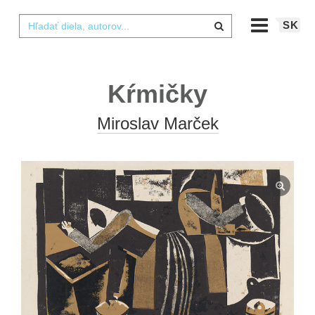
SK
Kŕmičky
Miroslav Marček