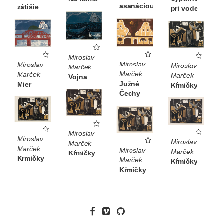
asanáciou
zátišie
pri vode
Miroslav
Miroslav
Miroslav
Miroslav
Marček
Marček
Marček
Marček
Vojna
Južné
Mier
Kŕmičky
Čechy
Miroslav
Miroslav
Miroslav
Marček
Marček
Miroslav
Marček
Kŕmičky
Krmičky
Marček
Kŕmičky
Kŕmičky