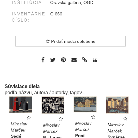
INŠTITÚCIA:
Oravská galéria, OGD
INVENTÁRNE
G 666
ČÍSLO:
Pridať medzi obľúbené
Súvisiace diela
podľa názvu, autora / autorky, tagov...
Miroslav
Miroslav
Miroslav
Miroslav
Marček
Marček
Marček
Marček
Pred
Šedé
Sypárne
Na farme