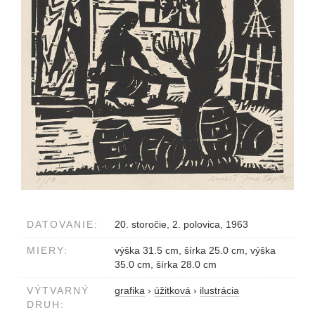
DATOVANIE:
20. storočie, 2. polovica, 1963
MIERY:
výška 31.5 cm, šírka 25.0 cm, výška
35.0 cm, šírka 28.0 cm
VÝTVARNÝ
grafika
›
úžitková
›
ilustrácia
DRUH: