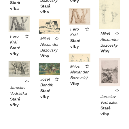
Bazovský
vŕby
Stará
Stará
vŕba
vŕba
Fero
Miloš
Kráľ
Fero
Miloš
Alexander
Staré
Kráľ
Alexander
Bazovský
vŕby
Staré
Bazovský
Vŕby
vŕby
Vŕby
Miloš
Alexander
Bazovský
Jozef
Vŕby
Bendík
Jaroslav
Staré
Vodrážka
Jaroslav
vŕby
Staré
Vodrážka
vŕby
Staré
vŕby