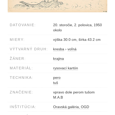
DATOVANIE:
20. storočie, 2. polovica, 1950
okolo
MIERY:
výška 30.0 cm, šírka 43.2 cm
VÝTVARNÝ DRUH:
kresba
›
voľná
ŽÁNER:
krajina
MATERIÁL:
rysovací kartón
TECHNIKA:
pero
tuš
ZNAČENIE:
vpravo dole perom tušom
M.A.B
INŠTITÚCIA:
Oravská galéria, OGD