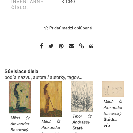
INVENTÁRNE
K 1040
ČÍSLO:
Pridať medzi obľúbené
Súvisiace diela
podľa názvu, autora / autorky, tagov...
Miloš
Alexander
Bazovský
Tibor
Miloš
Štúdia
Miloš
Andrássy
Alexander
vŕb
Alexander
Staré
Bazovský