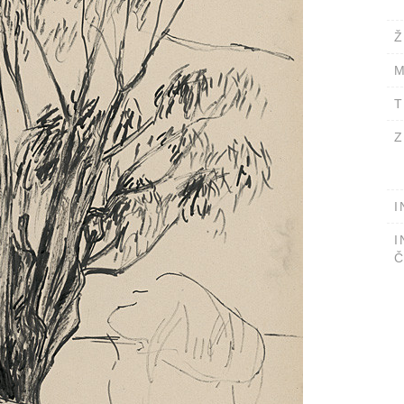
Ž
M
T
Z
I
I
Č