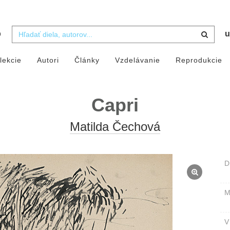
b
u
lekcie
Autori
Články
Vzdelávanie
Reprodukcie
Capri
Matilda Čechová
D
M
V