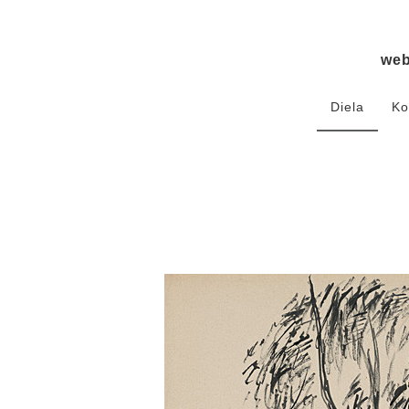
we
Diela
Ko