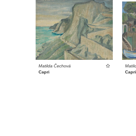
Matilda Čechová
Matil
Capri
Capri