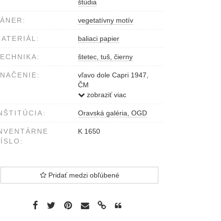
štúdia
ÁNER:
vegetatívny motív
ATERIÁL:
baliaci papier
ECHNIKA:
štetec, tuš, čierny
NAČENIE:
vľavo dole Capri 1947,
ČM
tušom
zobraziť viac
NŠTITÚCIA:
Oravská galéria, OGD
NVENTÁRNE
K 1650
ÍSLO:
Pridať medzi obľúbené