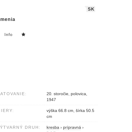
SK
menia
Info
ATOVANIE:
20. storočie, polovica,
1947
IERY:
výška 66.8 cm, šírka 50.5
cm
ÝTVARNÝ DRUH:
kresba
›
prípravná
›