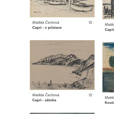
Matilda Čechová
Matil
Capri - v prístave
Capri
Matilda Čechová
Matil
Capri - zátoka
Kosto