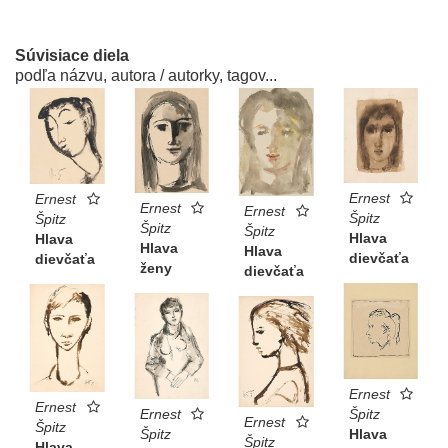
Súvisiace diela
podľa názvu, autora / autorky, tagov...
Ernest
Ernest
Ernest
Ernest
Špitz
Špitz
Špitz
Špitz
Hlava
Hlava
Hlava
Hlava
dievčaťa
dievčaťa
ženy
dievčaťa
Ernest
Ernest
Špitz
Ernest
Ernest
Špitz
Hlava
Špitz
Špitz
Hlava