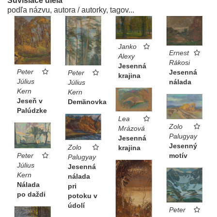
Súvisiace diela
podľa názvu, autora / autorky, tagov...
Janko
Ernest
Alexy
Rákosi
Jesenná
Peter
Jesenná
Peter
krajina
Július
nálada
Július
Kern
Kern
Jeseň v
Demänovka
Palúdzke
Lea
Zolo
Mrázová
Palugyay
Jesenná
Jesenný
Zolo
krajina
motív
Peter
Palugyay
Július
Jesenná
Kern
nálada
Nálada
pri
po daždi
potoku v
údolí
Peter