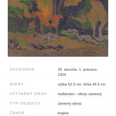
DATOVANIE:
20. storočie, 1. polovica,
1924
MIERY:
výška 52.5 cm, šírka 46.5 cm
VÝTVARNÝ DRUH:
maliarstvo
›
obraz závesný
TYP OBJEKTU:
závesný obraz
ŽÁNER:
krajina