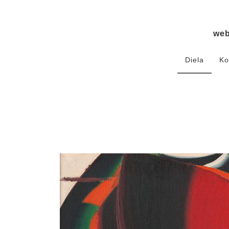
we
Diela
Ko