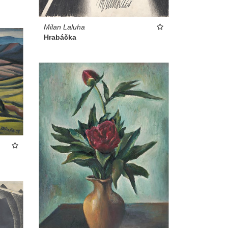
Milan Laluha
Hrabáčka