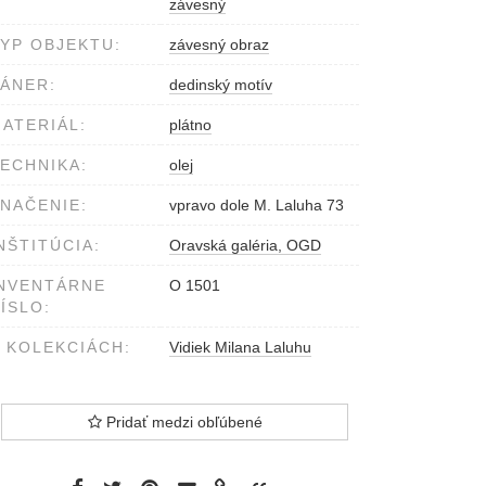
závesný
YP OBJEKTU:
závesný obraz
ÁNER:
dedinský motív
ATERIÁL:
plátno
ECHNIKA:
olej
NAČENIE:
vpravo dole M. Laluha 73
NŠTITÚCIA:
Oravská galéria, OGD
NVENTÁRNE
O 1501
ÍSLO:
 KOLEKCIÁCH:
Vidiek Milana Laluhu
Pridať medzi obľúbené