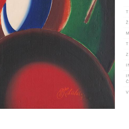
T
Ž
M
T
Z
I
I
Č
V