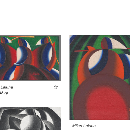
 Laluha
áčky
Milan Laluha