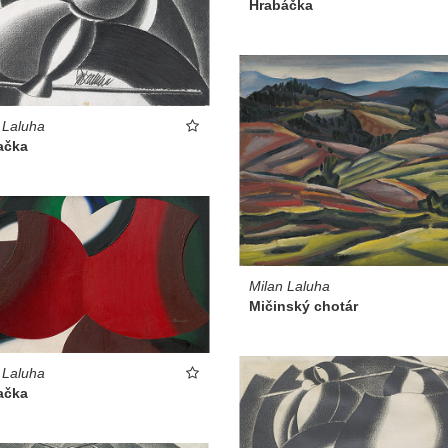
Hrabáčka
 Laluha
ačka
Milan Laluha
Mičinský chotár
 Laluha
ačka