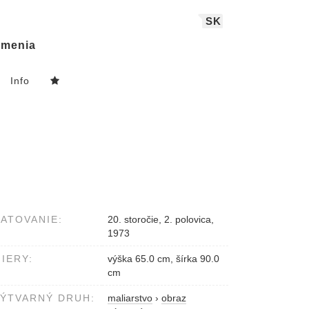
SK
menia
Info
ATOVANIE:
20. storočie, 2. polovica,
1973
IERY:
výška 65.0 cm, šírka 90.0
cm
ÝTVARNÝ DRUH:
maliarstvo
›
obraz