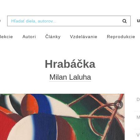
b
u
lekcie
Autori
Články
Vzdelávanie
Reprodukcie
Hrabáčka
Milan Laluha
D
M
V