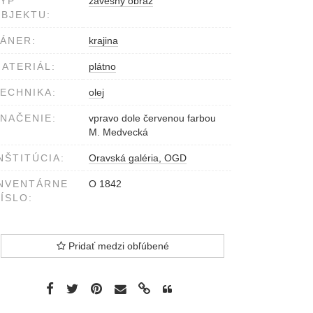
YP
závesný obraz
BJEKTU:
ÁNER:
krajina
ATERIÁL:
plátno
ECHNIKA:
olej
NAČENIE:
vpravo dole červenou farbou
M. Medvecká
NŠTITÚCIA:
Oravská galéria, OGD
NVENTÁRNE
O 1842
ÍSLO:
Pridať medzi obľúbené