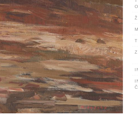
T
O
Ž
M
T
Z
I
I
Č