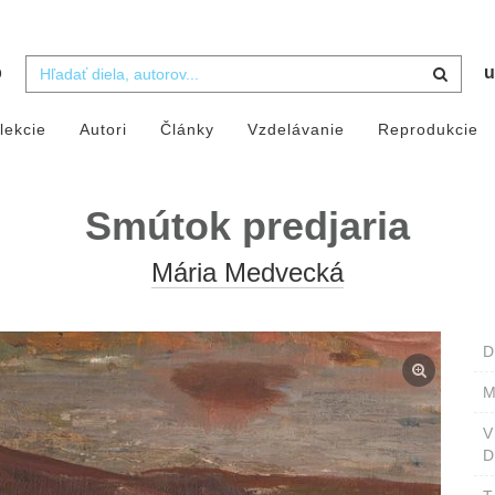
b
u
lekcie
Autori
Články
Vzdelávanie
Reprodukcie
Smútok predjaria
Mária Medvecká
D
M
D