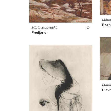
Mári
Rozho
Mária Medvecká
Predjarie
Mári
Diev