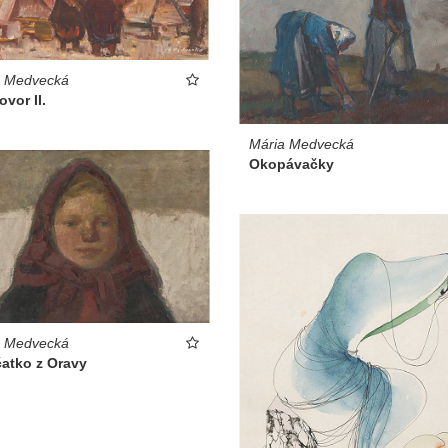
a Medvecká
vor II.
Mária Medvecká
Okopávačky
a Medvecká
čatko z Oravy