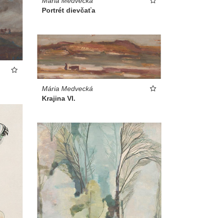
Mária Medvecká
Portrét dievčaťa
Mária Medvecká
Krajina VI.