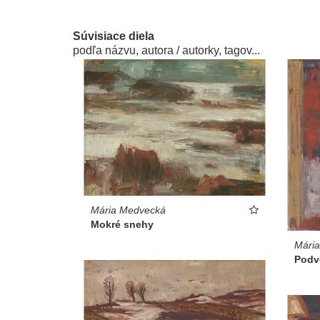
Súvisiace diela
podľa názvu, autora / autorky, tagov...
Mária Medvecká
Mokré snehy
Mári
Podve