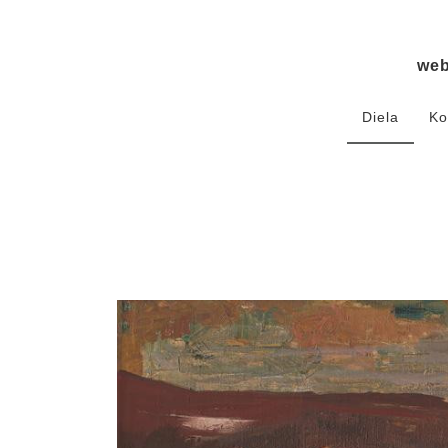
we
Diela
Ko