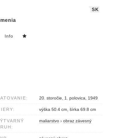
SK
menia
Info
ATOVANIE:
20. storočie, 1. polovica, 1949
IERY:
výška 50.4 cm, šírka 69.8 cm
VÝTVARNÝ
maliarstvo
›
obraz závesný
RUH: