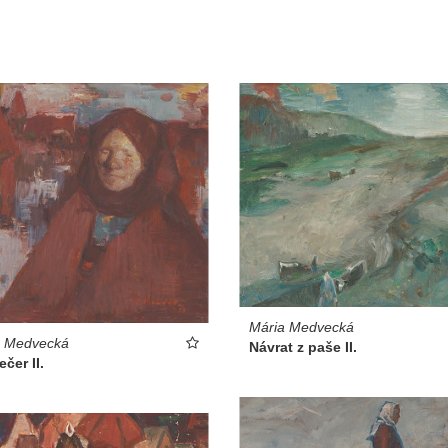
Mária Medvecká
a Medvecká
Návrat z paše II.
čer II.