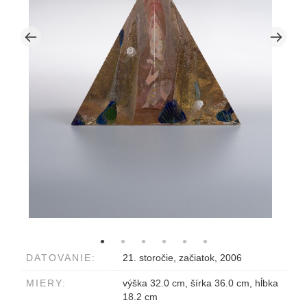
DATOVANIE:
21. storočie, začiatok, 2006
MIERY:
výška 32.0 cm, šírka 36.0 cm, hĺbka
18.2 cm