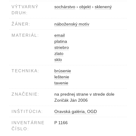
VÝTVARNÝ
sochárstvo
›
objekt
›
sklenený
DRUH:
ŽÁNER:
náboženský motív
MATERIÁL:
email
platina
striebro
zlato
sklo
TECHNIKA:
brúsenie
leštenie
tavenie
ZNAČENIE:
na prednej strane v strede dole
Zoričák Ján 2006
INŠTITÚCIA:
Oravská galéria, OGD
INVENTÁRNE
P 1166
ČÍSLO: