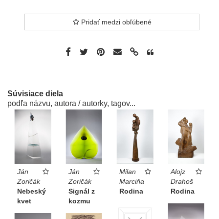
Pridať medzi obľúbené
Súvisiace diela
podľa názvu, autora / autorky, tagov...
Ján
Ján
Milan
Alojz
Zoričák
Zoričák
Marciňa
Drahoš
Nebeský
Signál z
Rodina
Rodina
kvet
kozmu