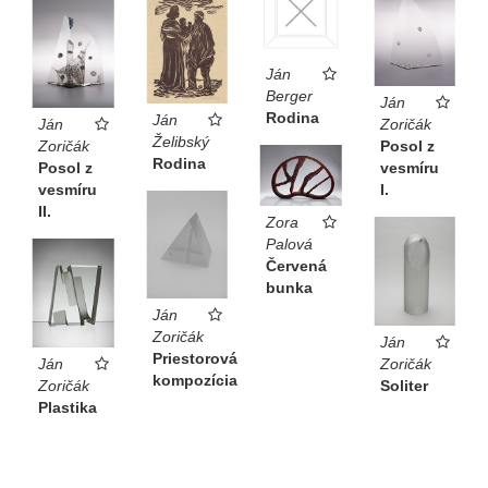
Ján
Berger
Ján
Rodina
Ján
Ján
Zoričák
Želibský
Zoričák
Posol z
Rodina
Posol z
vesmíru
vesmíru
I.
II.
Zora
Palová
Červená
bunka
Ján
Zoričák
Ján
Priestorová
Ján
Zoričák
kompozícia
Zoričák
Soliter
Plastika